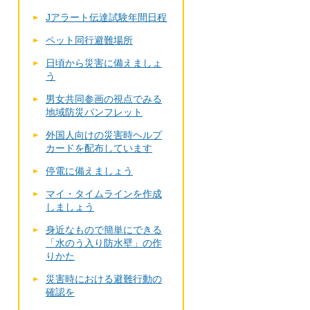
Jアラート伝達試験年間日程
ペット同行避難場所
日頃から災害に備えましょ
う
男女共同参画の視点でみる
地域防災パンフレット
外国人向けの災害時ヘルプ
カードを配布しています
停電に備えましょう
マイ・タイムラインを作成
しましょう
身近なもので簡単にできる
「水のう入り防水壁」の作
りかた
災害時における避難行動の
確認を