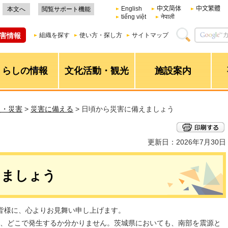
English
中文简体
中文繁體
本文へ
閲覧サポート機能
tiếng việt
नेपाली
害情報
組織を探す
使い方・探し方
サイトマップ
くらしの情報
文化活動・観光
施設案内
災・災害
>
災害に備える
> 日頃から災害に備えましょう
更新日：2026年7月30日
えましょう
皆様に、心よりお見舞い申し上げます。
、どこで発生するか分かりません。茨城県においても、南部を震源と