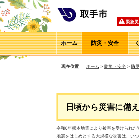
緊急災
ホーム
防災・安全
現在位置
ホーム
>
防災・安全
>
防
日頃から災害に備
令和8年熊本地震により被害を受けられた
地震をはじめとする大規模な災害は、いつ