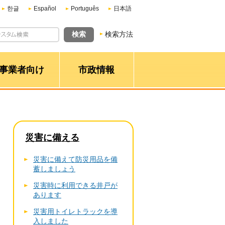
한글
Español
Português
日本語
検索方法
事業者向け
市政情報
災害に備える
災害に備えて防災用品を備
蓄しましょう
災害時に利用できる井戸が
あります
災害用トイレトラックを導
入しました