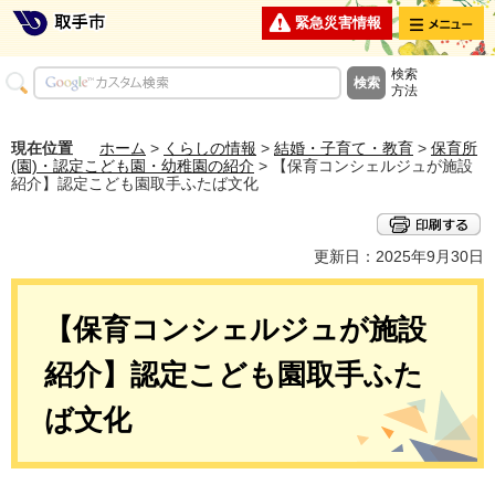
メニュー
緊急災害情報
検索
方法
現在位置
ホーム
>
くらしの情報
>
結婚・子育て・教育
>
保育所
(園)・認定こども園・幼稚園の紹介
> 【保育コンシェルジュが施設
紹介】認定こども園取手ふたば文化
更新日：2025年9月30日
【保育コンシェルジュが施設
紹介】認定こども園取手ふた
ば文化