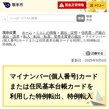
メニュー
緊急災害情報
検索
方法
現在位置
ホーム
>
くらしの情報
>
届出・証明
>
住民票・戸籍の
届出・請求
>
転入・転出・転居、世帯主変更の届出
> マイナンバー
(個人番号)カードまたは住民基本台帳カードを利用した特例転出、
特例転入
更新日：2025年9月6日
マイナンバー(個人番号)カード
または住民基本台帳カードを
利用した特例転出、特例転入