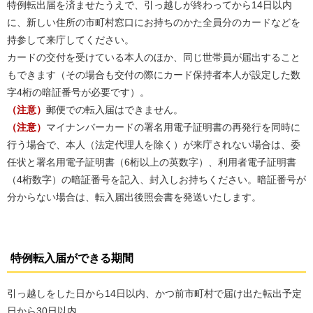
特例転出届を済ませたうえで、引っ越しが終わってから14日以内
に、新しい住所の市町村窓口にお持ちのかた全員分のカードなどを
持参して来庁してください。
カードの交付を受けている本人のほか、同じ世帯員が届出すること
もできます（その場合も交付の際にカード保持者本人が設定した数
字4桁の暗証番号が必要です）。
（注意）
郵便での転入届はできません。
（注意）
マイナンバーカードの署名用電子証明書の再発行を同時に
行う場合で、本人（法定代理人を除く）が来庁されない場合は、委
任状と署名用電子証明書（6桁以上の英数字）、利用者電子証明書
（4桁数字）の暗証番号を記入、封入しお持ちください。暗証番号が
分からない場合は、転入届出後照会書を発送いたします。
特例転入届ができる期間
引っ越しをした日から14日以内、かつ前市町村で届け出た転出予定
日から30日以内。