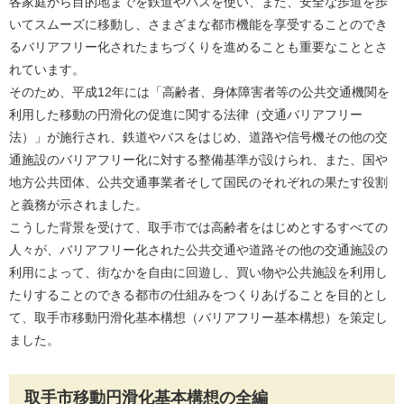
各家庭から目的地までを鉄道やバスを使い、また、安全な歩道を歩
いてスムーズに移動し、さまざまな都市機能を享受することのでき
るバリアフリー化されたまちづくりを進めることも重要なこととさ
れています。
そのため、平成12年には「高齢者、身体障害者等の公共交通機関を
利用した移動の円滑化の促進に関する法律（交通バリアフリー
法）」が施行され、鉄道やバスをはじめ、道路や信号機その他の交
通施設のバリアフリー化に対する整備基準が設けられ、また、国や
地方公共団体、公共交通事業者そして国民のそれぞれの果たす役割
と義務が示されました。
こうした背景を受けて、取手市では高齢者をはじめとするすべての
人々が、バリアフリー化された公共交通や道路その他の交通施設の
利用によって、街なかを自由に回遊し、買い物や公共施設を利用し
たりすることのできる都市の仕組みをつくりあげることを目的とし
て、取手市移動円滑化基本構想（バリアフリー基本構想）を策定し
ました。
取手市移動円滑化基本構想の全編