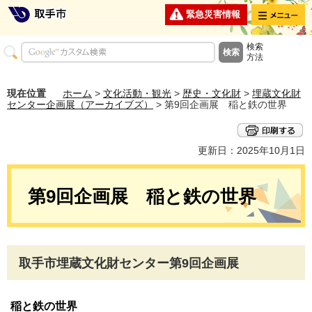
メニュー
緊急災害情報
検索
方法
現在位置
ホーム
>
文化活動・観光
>
歴史・文化財
>
埋蔵文化財
センター企画展（アーカイブズ）
> 第9回企画展 稲と鉄の世界
更新日：2025年10月1日
第9回企画展 稲と鉄の世界
取手市埋蔵文化財センター第9回企画展
稲と鉄の世界