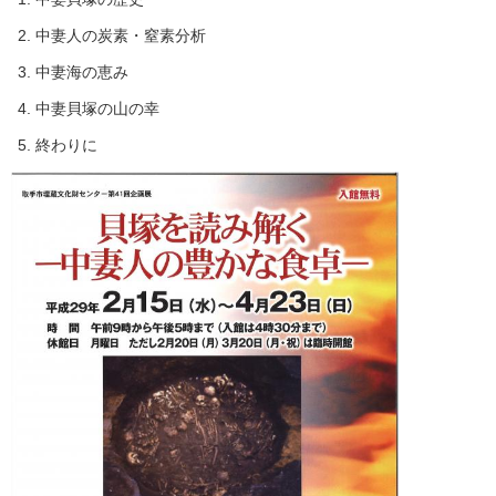
中妻人の炭素・窒素分析
中妻海の恵み
中妻貝塚の山の幸
終わりに