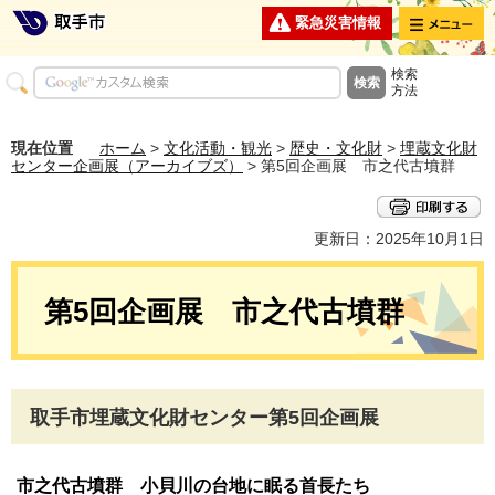
メニュー
緊急災害情報
検索
方法
現在位置
ホーム
>
文化活動・観光
>
歴史・文化財
>
埋蔵文化財
センター企画展（アーカイブズ）
> 第5回企画展 市之代古墳群
更新日：2025年10月1日
第5回企画展 市之代古墳群
取手市埋蔵文化財センター第5回企画展
市之代古墳群 小貝川の台地に眠る首長たち