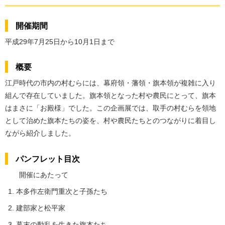
開催期間
平成29年7月25日から10月1日まで
概要
江戸時代の市内の村むらには、幕府領・藩領・旗本領が複雑に入り
組んで存在していました。旗本領となった村や農民にとって、旗本
はまさに「お殿様」でした。この企画展では、取手の村むらを領地
として治めた旗本たちの姿を、村や農民たちとのつながりに着目し
ながら紹介しました。
パンフレット目次
開催にあたって
本多作左衛門重次と子孫たち
建部家と松平家
幕末の動乱を生きた旗本たち