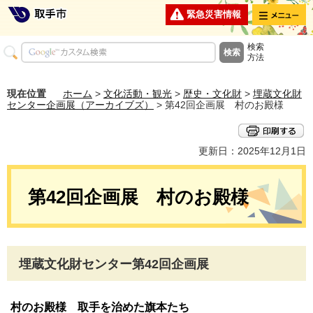
メニュー
緊急災害情報
検索
方法
現在位置
ホーム
>
文化活動・観光
>
歴史・文化財
>
埋蔵文化財
センター企画展（アーカイブズ）
> 第42回企画展 村のお殿様
更新日：2025年12月1日
第42回企画展 村のお殿様
埋蔵文化財センター第42回企画展
村のお殿様 取手を治めた旗本たち