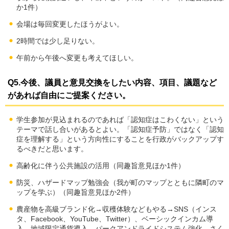
か1件）
会場は毎回変更したほうがよい。
2時間では少し足りない。
午前から午後へ変更も考えてほしい。
Q5.今後、議員と意見交換をしたい内容、項目、議題など
があれば自由にご提案ください。
学生参加が見込まれるのであれば「認知症はこわくない」という
テーマで話し合いがあるとよい。「認知症予防」ではなく「認知
症を理解する」という方向性にすることを行政がバックアップす
るべきだと思います。
高齢化に伴う公共施設の活用（同趣旨意見ほか1件）
防災、ハザードマップ勉強会（我が町のマップとともに隣町のマ
ップを学ぶ）（同趣旨意見ほか2件）
農産物を高級ブランド化→収穫体験などもやる→SNS（インス
タ、Facebook、YouTube、Twitter）、ベーシックインカム導
入、地域限定通貨導入、パークアンドライドシステム強化、さく