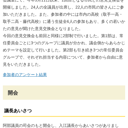
会議室にて、今年5月11日以来、2回目となる市民との意見交換会を
開催しました。24人の全議員が出席し、22人の市民の皆さんにご参
加いただきました。また、参加者の中には市内の高校（取手一高・
取手二高・藤代高校）に通う生徒全6人の参加もあり、多くの若いか
たの意見が聞けた意見交換会となりました。
今回の意見交換会も前回と同様に2部制で行いました。第1部は、常
任委員会ごとに3つのグループに議員が分かれ、議会側からあらかじ
めテーマを設定して行いました。第2部も引き続き3つの常任委員会
グループで、それぞれ担当する内容について、参加者から自由に意
見をいただきました。
参加者のアンケート結果
開会
議長あいさつ
阿部議員の司会のもと開会し、入江議長からあいさつがありまし