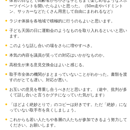
体育の日などで高齢者から小さな子どもまで楽しめるようなスポ
ーツイベントを開いたらよいと思った。（50m走やバドミント
ン、サッカーなどたくさん用意して自由にまわれるなど）
ラジオ体操を各地域で積極的に行うのもよいと思います。
子ども天国の日に運動会のようなものを取り入れるといいと思い
ます。
このような話し合いの場をさらに増やすべき。
本気の内容を議員が笑っての対応はいかがなものか。
高校生が来る意見交換会はよいと感じる。
取手市全体の機関がまとまっていないことがわかった。書類を渡
すのがとても遅い。対応が悪い。
お互いの意見を尊重し合うべきだと思います。（途中、批判が多
くて話し合いと言うかグチになっていた気がします）
「ほどよく絶妙とりで」のコピーは好きです。ただ「絶妙」にな
っていない取手市を良くしましょう。
これからも若い人たちや各層の人たちが参加できるよう努力して
ください。お願いします。