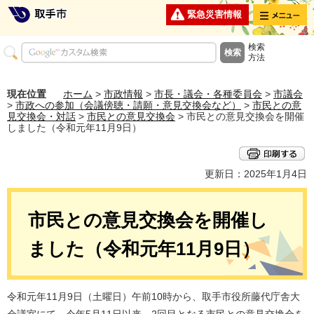
メニュー
緊急災害情報
検索
方法
現在位置
ホーム
>
市政情報
>
市長・議会・各種委員会
>
市議会
>
市政への参加（会議傍聴・請願・意見交換会など）
>
市民との意
見交換会・対話
>
市民との意見交換会
> 市民との意見交換会を開催
しました（令和元年11月9日）
更新日：2025年1月4日
市民との意見交換会を開催し
ました（令和元年11月9日）
令和元年11月9日（土曜日）午前10時から、取手市役所藤代庁舎大