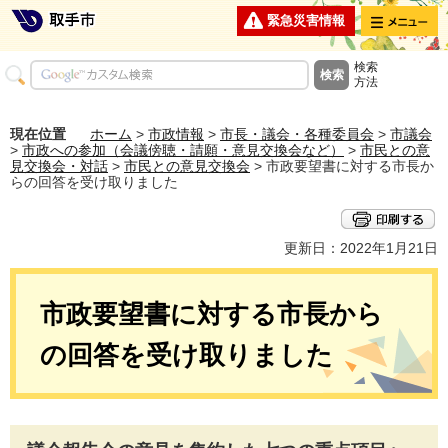
メニュー
緊急災害情報
検索
方法
現在位置
ホーム
>
市政情報
>
市長・議会・各種委員会
>
市議会
>
市政への参加（会議傍聴・請願・意見交換会など）
>
市民との意
見交換会・対話
>
市民との意見交換会
> 市政要望書に対する市長か
らの回答を受け取りました
更新日：2022年1月21日
市政要望書に対する市長から
の回答を受け取りました