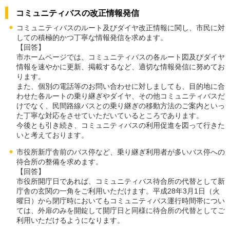
コミュニティバスの改正情報発信
コミュニティバスのルート及びダイヤ改正情報に関し、市民に対
しての積極的かつ丁寧な情報発信を求めます。
【回答】
市ホームページでは、コミュニティバスの各ルート図及びダイヤ
情報を速やかに更新、掲載するなど、適切な情報発信に努めてお
ります。
また、個別の電話等のお問い合わせに対しましても、目的地に合
わせた各ルートの乗り継ぎやダイヤ、その他コミュニティバスだ
けでなく、民間路線バスとの乗り継ぎの移動方法のご案内といっ
た丁寧な対応をさせていただいているところであります。
今後とも引き続き、コミュニティバスの利用促進を図って行きた
いと考えております。
市役所新庁舎前のバス停など、乗り継ぎ利用者が多いバス停への
待合所の整備を求めます。
【回答】
市役所開庁日であれば、コミュニティバス待合所の代替として新
庁舎の玄関の一角をご利用いただけます。平成28年3月1日（火
曜日）から閉庁時においてもコミュニティバス運行時間帯につい
ては、外扉のみを開錠して開庁日と同様に待合所の代替としてご
利用いただけるようになります。