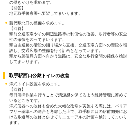
の働きかけを求めます。
【回答】
地元取手警察署へ要望してまいります。
藤代駅北口の整備を求めます。
【回答】
駅前交通広場やその周辺道路等の利便性の改善、歩行者等の安全
性の確保を図ってまいります。
駅自由通路の階段の踊り場から直接、交通広場方面への階段を増
設し、交通広場の整備を行う計画となっています。
駅から郵便局方面へ向かう道路は、安全な歩行空間の確保を検討
してまいります。
取手駅西口公衆トイレの改善
洋式トイレ設置を求めます。
【回答】
毎日清掃作業を行うことで清潔感を保てるよう維持管理に努めて
いるところです。
洋式便器への改修も含めた大幅な改修を実施する際には、バリア
フリー基準への適合も考慮した上で、取手駅西口の駅前開発にお
ける歩道等の改修と併せてリニューアルの計画を検討してまいり
ます。