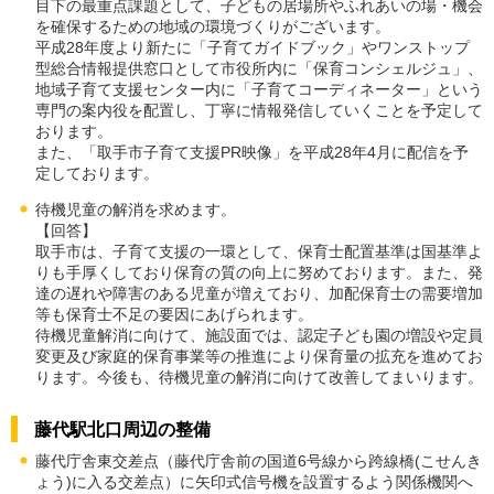
目下の最重点課題として、子どもの居場所やふれあいの場・機会
を確保するための地域の環境づくりがございます。
平成28年度より新たに「子育てガイドブック」やワンストップ
型総合情報提供窓口として市役所内に「保育コンシェルジュ」、
地域子育て支援センター内に「子育てコーディネーター」という
専門の案内役を配置し、丁寧に情報発信していくことを予定して
おります。
また、「取手市子育て支援PR映像」を平成28年4月に配信を予
定しております。
待機児童の解消を求めます。
【回答】
取手市は、子育て支援の一環として、保育士配置基準は国基準よ
りも手厚くしており保育の質の向上に努めております。また、発
達の遅れや障害のある児童が増えており、加配保育士の需要増加
等も保育士不足の要因にあげられます。
待機児童解消に向けて、施設面では、認定子ども園の増設や定員
変更及び家庭的保育事業等の推進により保育量の拡充を進めてお
ります。今後も、待機児童の解消に向けて改善してまいります。
藤代駅北口周辺の整備
藤代庁舎東交差点（藤代庁舎前の国道6号線から跨線橋(こせんき
ょう)に入る交差点）に矢印式信号機を設置するよう関係機関へ