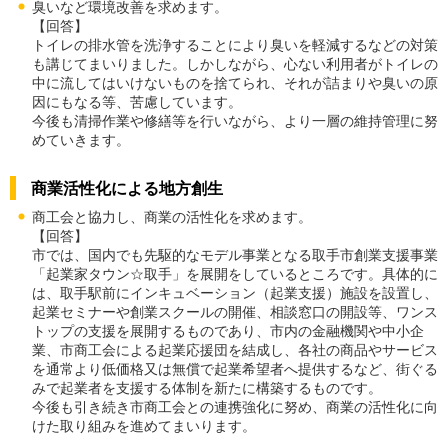
臭いなど環境改善を求めます。
【回答】
トイレの排水管を洗浄することにより臭いを軽減するなどの対策
も講じてまいりました。しかしながら、心ない利用者がトイレの
中に流してはいけないものを捨てられ、それが詰まりや臭いの原
因にもなる等、苦慮しています。
今後も清掃作業や修繕等を行いながら、より一層の維持管理に努
めていきます。
商業活性化による地方創生
商工会と協力し、商業の活性化を求めます。
【回答】
市では、国内でも先駆的なモデル事業となる取手市創業支援事業
「起業家タウン☆取手」を展開をしているところです。具体的に
は、取手駅前にインキュベーション（起業支援）施設を設置し、
起業セミナーや創業スクールの開催、相談窓口の開設等、ワンス
トップの支援を展開するものであり、市内の金融機関や中小企
業、市商工会による起業応援団を結成し、各社の商品やサービス
を通常より低価格又は無償で起業希望者へ提供するなど、街ぐる
みで起業者を支援する体制を新たに構築するものです。
今後も引き続き市商工会との連携強化に努め、商業の活性化に向
けた取り組みを進めてまいります。