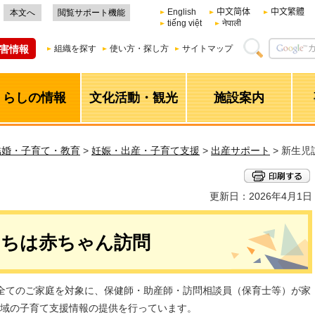
English
中文简体
中文繁體
本文へ
閲覧サポート機能
tiếng việt
नेपाली
害情報
組織を探す
使い方・探し方
サイトマップ
くらしの情報
文化活動・観光
施設案内
結婚・子育て・教育
>
妊娠・出産・子育て支援
>
出産サポート
> 新生
更新日：2026年4月1日
にちは赤ちゃん訪問
全てのご家庭を対象に、保健師・助産師・訪問相談員（保育士等）が家
域の子育て支援情報の提供を行っています。