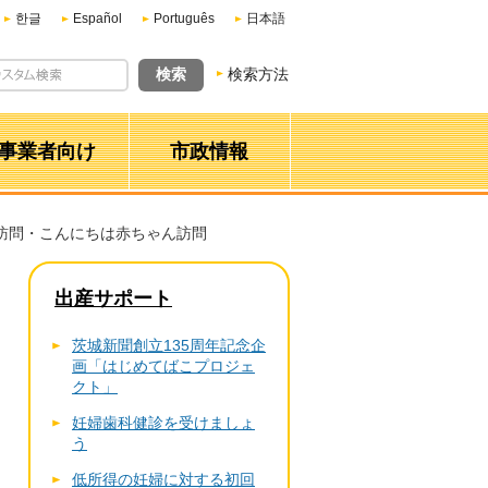
한글
Español
Português
日本語
検索方法
事業者向け
市政情報
児訪問・こんにちは赤ちゃん訪問
出産サポート
茨城新聞創立135周年記念企
画「はじめてばこプロジェ
クト」
妊婦歯科健診を受けましょ
う
低所得の妊婦に対する初回