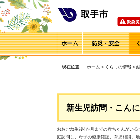
緊急災
ホーム
防災・安全
現在位置
ホーム
>
くらしの情報
>
新生児訪問・こん
おおむね生後4か月までの赤ちゃんがいる
庭訪問し、母子の健康確認、育児相談、地