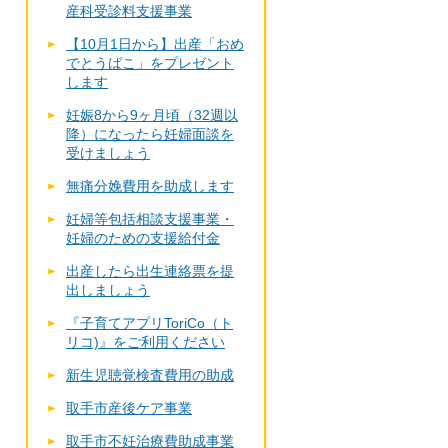
産科受診料支援事業
【10月1日から】出産「おめ
でとうばこ」をプレゼント
します
妊娠8から9ヶ月頃（32週以
降）になったら妊婦面談を
受けましょう
無痛分娩費用を助成します
妊婦等包括相談支援事業・
妊婦のための支援給付金
出産したら出生連絡票を提
出しましょう
『子育てアプリToriCo（ト
リコ)』をご利用ください
新生児聴覚検査費用の助成
取手市産後ケア事業
取手市不妊治療費助成事業