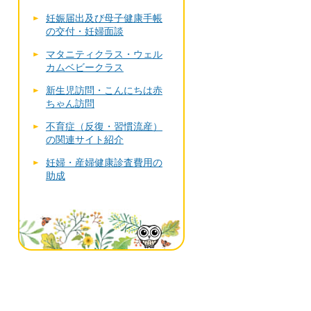
妊娠届出及び母子健康手帳
の交付・妊婦面談
マタニティクラス・ウェル
カムベビークラス
新生児訪問・こんにちは赤
ちゃん訪問
不育症（反復・習慣流産）
の関連サイト紹介
妊婦・産婦健康診査費用の
助成