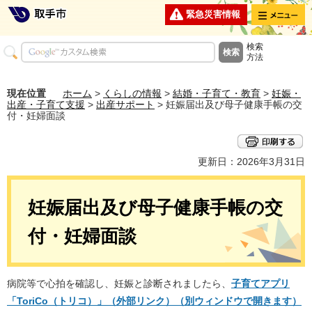
メニュー
緊急災害情報
検索
方法
現在位置
ホーム
>
くらしの情報
>
結婚・子育て・教育
>
妊娠・
出産・子育て支援
>
出産サポート
> 妊娠届出及び母子健康手帳の交
付・妊婦面談
更新日：2026年3月31日
妊娠届出及び母子健康手帳の交
付・妊婦面談
病院等で心拍を確認し、妊娠と診断されましたら、
子育てアプリ
「ToriCo（トリコ）」（外部リンク）（別ウィンドウで開きます）