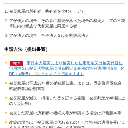
被災家屋の所有者（共有者を含む）（ア）
アが個人の場合、その者に相続があった場合の相続人、アの三親
等以内の親族で代替家屋に同居する者
アが法人の場合、合併法人又は分割継承法人
申請方法（提出書類）
東日本大震災により被災した住宅用地又は被災代替住
宅用地又は被災代替家屋に係る固定資産税の特例適用申請書（P
DF：49KB）（別ウィンドウで開きます）
被災家屋の平成23年度の納税通知書、または、固定資産課税台
帳記載事項証明書等
被災家屋が滅失・損壊した旨を証する書類（被災判定が半壊以上
のり災証明）
被災した家屋の所有者の相続人等が申請する場合は戸籍謄本等
改築の場合は、被災家屋に代わるものとして特例の適用を受けよ
うとする家屋の詳細を明らかにする書類等