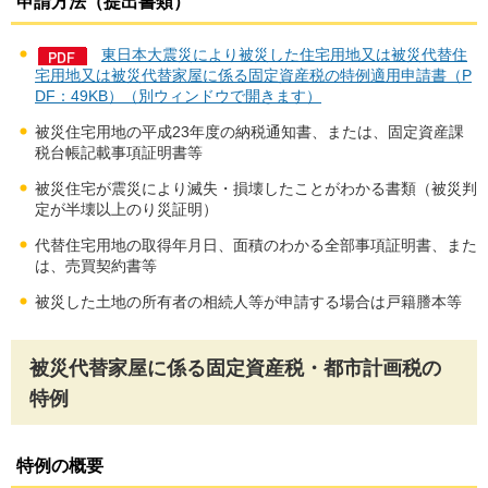
申請方法（提出書類）
東日本大震災により被災した住宅用地又は被災代替住
宅用地又は被災代替家屋に係る固定資産税の特例適用申請書（P
DF：49KB）（別ウィンドウで開きます）
被災住宅用地の平成23年度の納税通知書、または、固定資産課
税台帳記載事項証明書等
被災住宅が震災により滅失・損壊したことがわかる書類（被災判
定が半壊以上のり災証明）
代替住宅用地の取得年月日、面積のわかる全部事項証明書、また
は、売買契約書等
被災した土地の所有者の相続人等が申請する場合は戸籍謄本等
被災代替家屋に係る固定資産税・都市計画税の
特例
特例の概要