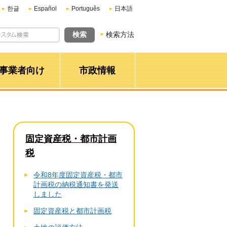
한글
Español
Português
日本語
検索方法
事業者向け
市政情報
固定資産税・都市計画
税
令和8年度固定資産税・都市
計画税の納税通知書を発送
しました
固定資産税と都市計画税