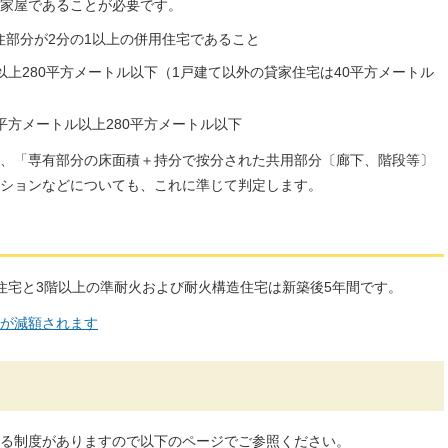
家屋であることが必要です。
部分が2分の1以上の併用住宅であること
以上280平方メートル以下（1戸建て以外の貸家住宅は40平方メートル
平方メートル以上280平方メートル以下
、「専有部分の床面積＋持分で按分された共用部分〔廊下、階段等〕
ションなどについても、これに準じて判定します。
住宅と3階以上の準耐火および耐火構造住宅は新築後5年間です。
が減額されます
る制度がありますので以下のページでご参照ください。