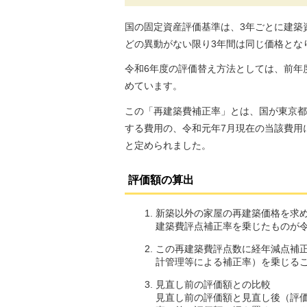
国の固定資産評価基準は、3年ごとに建築
どの異動がない限り3年間は同じ価格とな
令和6年度の評価替え方法としては、前年
めています。
この「再建築費補正率」とは、国が東京都
する費用の、令和元年7月現在の当該費用に
と定められました。
評価額の算出
新築以外の家屋の再建築価格を求
建築費評点補正率を乗じたものが令
この再建築費評点数に経年減点補正
計管理等による補正率）を乗じる
見直し前の評価額との比較
見直し前の評価額と見直し後（評