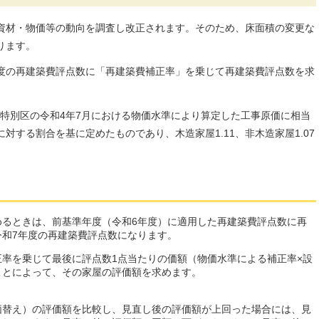
資材・物価等の動向を調査し改正されます。そのため、床面積の変更な
ります。
度の再建築費評点数に「再建築費補正率」を乗じて再建築費評点数を求
特別区の令和4年7月における物価水準により算定した工事原価に相当
対する割合を基に定めたものであり、木造家屋1.11、非木造家屋1.07
めるときは、前基準年度（令和6年度）に適用した再建築費評点数に再
和7年度の再建築費評点数になります。
率を乗じて最後に評点数1点当たりの価額（物価水準による補正率×設
ことによって、その家屋の評価額を求めます。
価替え）の評価額を比較し、見直し後の評価額が上回った場合には、見