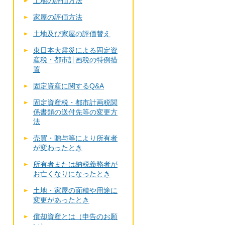
土地の評価方法
家屋の評価方法
土地及び家屋の評価替え
東日本大震災による固定資
産税・都市計画税の特例措
置
固定資産に関するQ&A
固定資産税・都市計画税関
係書類の送付先等の変更方
法
売買・贈与等により所有者
が変わったとき
所有者または納税義務者が
お亡くなりになったとき
土地・家屋の面積や用途に
変更があったとき
償却資産とは（申告のお願