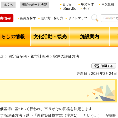
English
中文简体
中文繁體
本文へ
閲覧サポート機能
tiếng việt
नेपाली
害情報
組織を探す
使い方・探し方
サイトマップ
くらしの情報
文化活動・観光
施設案内
税金
>
固定資産税・都市計画税
> 家屋の評価方法
更新日：2026年2月24日
価基準に基づいて行われ、市長がその価格を決定します。
する評価方法（以下「再建築価格方式（注意1）」という。）」が採用