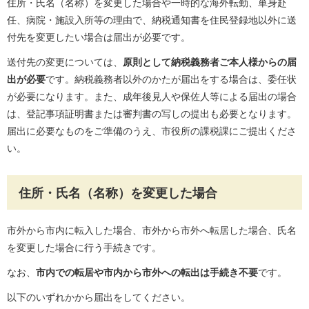
住所・氏名（名称）を変更した場合や一時的な海外転勤、単身赴
任、病院・施設入所等の理由で、納税通知書を住民登録地以外に送
付先を変更したい場合は届出が必要です。
送付先の変更については、
原則として納税義務者ご本人様からの届
出が必要
です。納税義務者以外のかたが届出をする場合は、委任状
が必要になります。また、成年後見人や保佐人等による届出の場合
は、登記事項証明書または審判書の写しの提出も必要となります。
届出に必要なものをご準備のうえ、市役所の課税課にご提出くださ
い。
住所・氏名（名称）を変更した場合
市外から市内に転入した場合、市外から市外へ転居した場合、氏名
を変更した場合に行う手続きです。
なお、
市内での転居や市内から市外への転出は手続き不要
です。
以下のいずれかから届出をしてください。