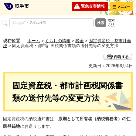
メニュー
緊急災害情報
検索
方法
現在位置
ホーム
>
くらしの情報
>
税金
>
固定資産税・都市計画
税
> 固定資産税・都市計画税関係書類の送付先等の変更方法
更新日：2026年6月4日
固定資産税・都市計画税関係書
類の送付先等の変更方法
固定資産税の納税通知書は、
原則として所有者（納税義務者）の住
民登録地
にお送りします。