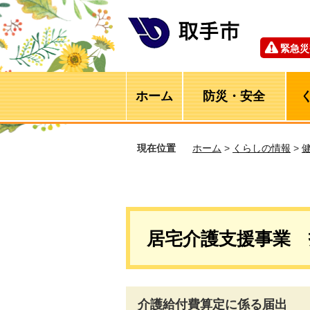
緊急災
ホーム
防災・安全
現在位置
ホーム
>
くらしの情報
>
居宅介護支援事業 
介護給付費算定に係る届出