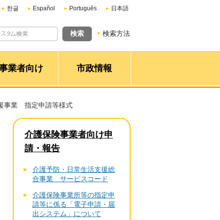
한글
Español
Português
日本語
検索方法
事業者向け
市政情報
支援事業 指定申請等様式
介護保険事業者向け申
請・報告
介護予防・日常生活支援総
合事業 サービスコード
介護保険事業所等の指定申
請等に係る「電子申請・届
出システム」について