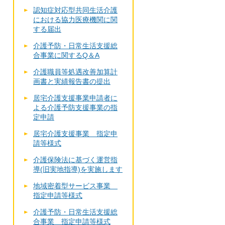
認知症対応型共同生活介護
における協力医療機関に関
する届出
介護予防・日常生活支援総
合事業に関するQ＆A
介護職員等処遇改善加算計
画書と実績報告書の提出
居宅介護支援事業申請者に
よる介護予防支援事業の指
定申請
居宅介護支援事業 指定申
請等様式
介護保険法に基づく運営指
導(旧実地指導)を実施します
地域密着型サービス事業
指定申請等様式
介護予防・日常生活支援総
合事業 指定申請等様式