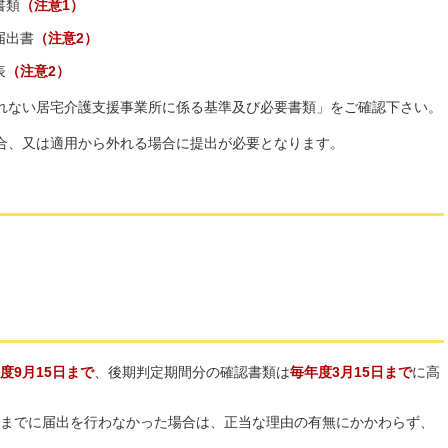
書類
（注意1）
届出書
（注意2）
表
（注意2）
れない居宅介護支援事業所に係る基準及び必要書類」をご確認下さい。
合、又は適用から外れる場合に提出が必要となります。
度9月15日まで
、後期判定期間分の確認書類は
毎年度3月15日
ま
で
に高
までに届出を行わなかった場合は、正当な理由の有無にかかわらず、