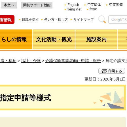
English
中文简体
中文繁體
本文へ
閲覧サポート機能
tiếng việt
नेपाली
害情報
組織を探す
使い方・探し方
サイトマップ
くらしの情報
文化活動・観光
施設案内
健康・福祉
>
福祉・介護
>
介護保険事業者向け申請・報告
> 居宅介護
更新日：2026年5月1日
指定申請等様式