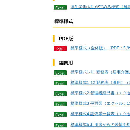
厚生労働大臣が定める様式（居宅
標準様式
PDF版
標準様式（全体版）（PDF：5,
編集用
標準様式1-11 勤務表（居宅介
標準様式1-12 勤務表（汎用）
標準様式2 管理者経歴書（エク
標準様式3 平面図（エクセル：
標準様式4 設備等一覧表（エク
標準様式5 利用者からの苦情を