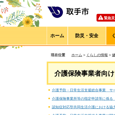
緊急災
ホーム
防災・安全
現在位置
ホーム
>
くらしの情報
>
介護保険事業者向け
介護予防・日常生活支援総合事業 サ
介護保険事業所等の指定申請等に係る
認知症対応型共同生活介護における協