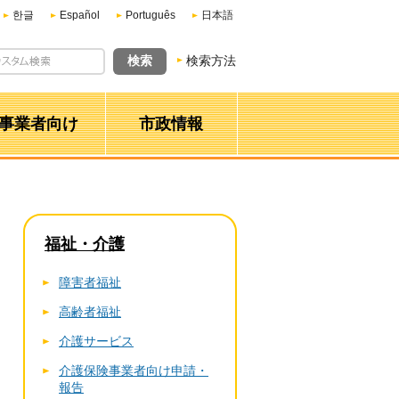
한글
Español
Português
日本語
検索方法
事業者向け
市政情報
福祉・介護
障害者福祉
高齢者福祉
介護サービス
介護保険事業者向け申請・
報告