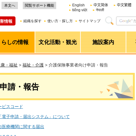
English
中文简体
中文繁體
本文へ
閲覧サポート機能
tiếng việt
नेपाली
害情報
組織を探す
使い方・探し方
サイトマップ
くらしの情報
文化活動・観光
施設案内
健康・福祉
>
福祉・介護
> 介護保険事業者向け申請・報告
申請・報告
ービスコード
「電子申請・届出システム」について
力医療機関に関する届出