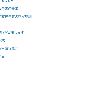
るQ＆A
報告書の提出
防支援事業の指定申請
導)を実施します
様式
定申請等様式
報告