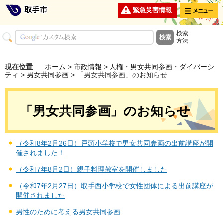
メニュー
緊急災害情報
検索
方法
現在位置
ホーム
>
市政情報
>
人権・男女共同参画・ダイバーシ
ティ
>
男女共同参画
> 「男女共同参画」のお知らせ
「男女共同参画」のお知らせ
（令和8年2月26日）戸頭小学校で男女共同参画の出前講座が開
催されました！
（令和7年8月2日）親子料理教室を開催しました
（令和7年2月27日）取手西小学校で女性団体による出前講座が
開催されました
男性のために考える男女共同参画