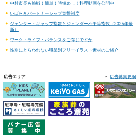
中村市長も挑戦！簡単！時短めし！料理動画を公開中
いばらきパートナーシップ宣誓制度
ジェンダー・ギャップ指数とジェンダー不平等指数（2025年最
新）
ワーク・ライフ・バランスをご存じですか
性別にとらわれない職業別フリーイラスト素材のご紹介
広告エリア
広告募集要綱