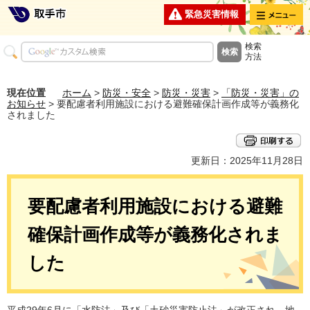
メニュー
緊急災害情報
検索
方法
現在位置
ホーム
>
防災・安全
>
防災・災害
>
「防災・災害」の
お知らせ
> 要配慮者利用施設における避難確保計画作成等が義務化
されました
更新日：2025年11月28日
要配慮者利用施設における避難
確保計画作成等が義務化されま
した