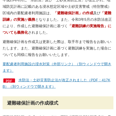
平成29年6月に「水防法」及び「土砂災害防止法」が改正され、地
域防災計画に記載のある浸水想定区域や土砂災害警戒（特別警戒）
区域内の要配慮者利用施設は、
「避難確保計画」の作成
及び
「避難
訓練」の実施
が
義務
となりました。また、令和3年5月の水防法改正
により、作成した避難確保計画に基づく
「避難訓練の実施報告」に
ついても義務化
されました。
避難確保計画を作成又は更新した際は、取手市まで報告をお願いい
たします。また、避難確保計画に基づく避難訓練を実施した場合に
ついても同様に報告をお願いいたします。
要配慮者利用施設の浸水対策（外部リンク）（別ウィンドウで開き
ます）
水防法・土砂災害防止法が改正されました（PDF：417K
B）（別ウィンドウで開きます）
避難確保計画の作成様式