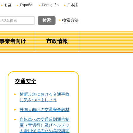
한글
Español
Português
日本語
検索方法
事業者向け
市政情報
交通安全
横断歩道における交通事故
に気をつけましょう
外国人向けの交通安全教材
自転車への交通反則通告制
度（青切符）及びヘルメッ
ト着用促進のため高校訪問