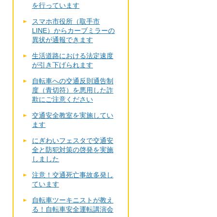
を行っています
スマホ市役所（取手市
LINE）からカーブミラーの
異状が通報できます
生活道路における法定速度
が引き下げられます
自転車への交通反則通告制
度（青切符）を悪用した詐
欺にご注意ください
交通安全教室を実施してい
ます
にぎわいフェスタで交通安
全と防犯対策の啓発を実施
しました
注意！交通死亡事故多発し
ています
自転車ツーキニストが教え
る！自転車安全運転講演会