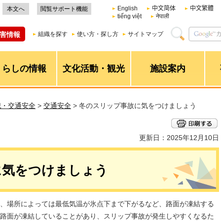
English
中文简体
中文繁體
本文へ
閲覧サポート機能
tiếng việt
नेपाली
害情報
組織を探す
使い方・探し方
サイトマップ
くらしの情報
文化活動・観光
施設案内
犯・交通安全
>
交通安全
> 冬のスリップ事故に気をつけましょう
更新日：2025年12月10日
に気をつけましょう
、場所によっては最低気温が氷点下まで下がるなど、路面が凍結する
路面が凍結していることがあり、スリップ事故が発生しやすくなるた