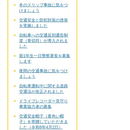
冬のスリップ事故に気をつ
けましょう
交通安全と防犯対策の啓発
を実施しました
自転車への交通反則通告制
度（青切符）が導入されま
した
新1年生一日警察署長を募集
します
夜間の交通事故に気をつけ
ましょう
自転車運転中に関する道路
交通法が改正されました
ドライブレコーダー見守り
事業協力者の募集
交通安全帽子（黄色い帽
子）を寄贈していただきま
した（令和8年4月2日）