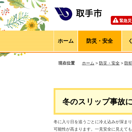
緊急災
ホーム
防災・安全
現在位置
ホーム
>
防災・安全
>
防
冬のスリップ事故
冬に入り日を追うごとに冷え込みが深まり
可能性が高まります。一見安全に見えても