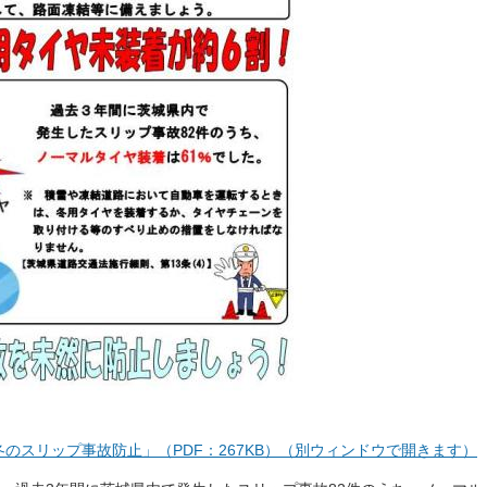
のスリップ事故防止」（PDF：267KB）（別ウィンドウで開きます）