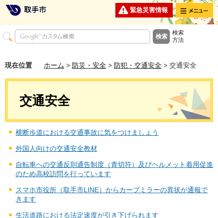
メニュー
緊急災害情報
検索
方法
現在位置
ホーム
>
防災・安全
>
防犯・交通安全
> 交通安全
交通安全
横断歩道における交通事故に気をつけましょう
外国人向けの交通安全教材
自転車への交通反則通告制度（青切符）及びヘルメット着用促進
のため高校訪問を行っています
スマホ市役所（取手市LINE）からカーブミラーの異状が通報で
きます
生活道路における法定速度が引き下げられます