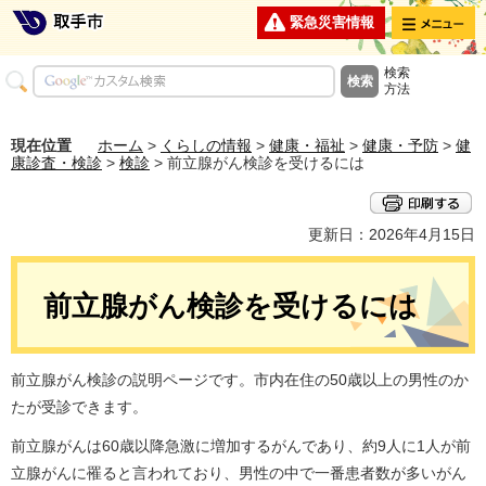
メニュー
緊急災害情報
検索
方法
現在位置
ホーム
>
くらしの情報
>
健康・福祉
>
健康・予防
>
健
康診査・検診
>
検診
> 前立腺がん検診を受けるには
更新日：2026年4月15日
前立腺がん検診を受けるには
前立腺がん検診の説明ページです。市内在住の50歳以上の男性のか
たが受診できます。
前立腺がんは60歳以降急激に増加するがんであり、約9人に1人が前
立腺がんに罹ると言われており、男性の中で一番患者数が多いがん