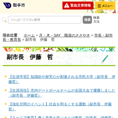
メニュー
緊急災害情報
検索
方法
現在位置
ホーム
>
月・木・SAY 職員のささやき
>
市長・副市
長・教育長
> 副市長 伊藤 哲
副市長 伊藤 哲
【生涯学習】知識欲や探究心が刺激される市民大学（副市長 伊
藤哲）
【生涯現役】市内ゲートボールチームが全国大会で優勝しました
（副市長 伊藤哲）
【強化月間のイベント】社会を明るくする運動（副市長 伊藤
哲）
【キャリア教育】働く意義を学ぶクルマ教室（副市長 伊藤哲）