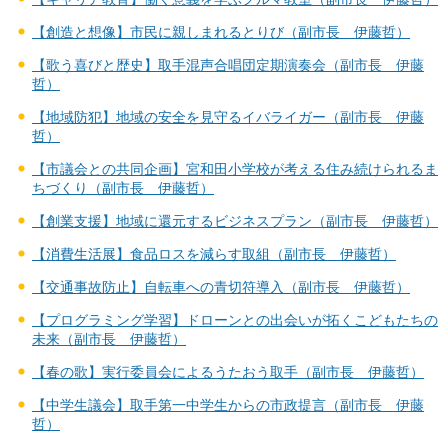
【創造と想像】市民に親しまれるとりび（副市長 伊藤哲）
【歌う喜びと歴史】取手混声合唱団定期演奏会（副市長 伊藤
哲）
【地域防犯】地域の安全を見守るイバライガー（副市長 伊藤
哲）
【市議会との共同企画】宮和田小学校が考える住み続けられるま
ちづくり（副市長 伊藤哲）
【創業支援】地域に還元するビジネスプラン（副市長 伊藤哲）
【消費生活展】食品ロスを減らす取組（副市長 伊藤哲）
【交通事故防止】自転車への青切符導入（副市長 伊藤哲）
【プログラミング学習】ドローンとの出会いが拓くこどもたちの
未来（副市長 伊藤哲）
【春の歌】実行委員会によるうたおう取手（副市長 伊藤哲）
【中学生議会】取手第一中学生からの市政提言（副市長 伊藤
哲）