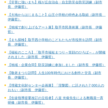
【災害に強いまち】桜が丘自治会・自主防災会防災訓練（副市
長 伊藤哲）
【大地からはじまること】山王小学校の特色ある取組（副市長
伊藤哲）
【地域で創り上げるアート展】取手市民美術展（副市長 伊藤
哲）
【まち探検】取手西小学校のこどもたちが市役所を訪問（副市
長 伊藤哲）
【福祉のこころ】「取手市福祉まつり～笑顔のひろば～」が開催
されました（副市長 伊藤哲）
【地域・企業合同】防災訓練に参加しました（副市長 伊藤哲）
【敬老まつり訪問】人生100年時代における創作と交流（副市
長 伊藤哲）
【埋蔵文化財センター企画展】「涅槃図」に託された7,000人の
おもい（副市長 伊藤哲）
【生徒指導提要改訂の立役者】八並 光俊先生による教職員一斉
研修（副市長 伊藤哲）