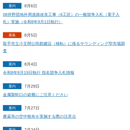
8月6日
案内
08井野団地外周道路改良工事（6工区）の一般競争入札（電子入
札）実施（令和8年9月1日執行）
8月5日
募集
取手市立小文間公民館建設（移転）に係るサウンディング型市場調
査
8月4日
案内
令和8年8月19日執行 指名競争入札情報
7月29日
案内
金属製蛇口の盗難にご注意ください
7月27日
案内
農薬等の空中散布を実施する際の注意点
7月24日
案内