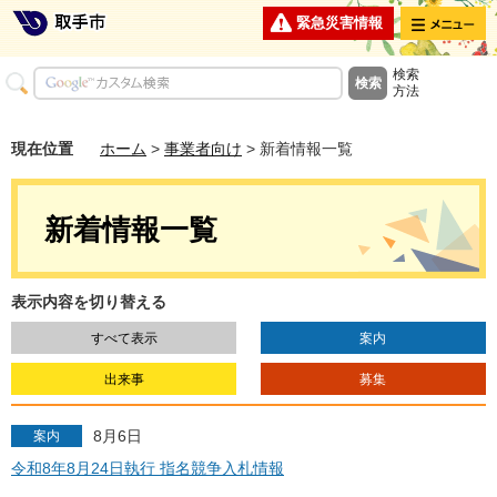
メニュー
緊急災害情報
検索
方法
現在位置
ホーム
>
事業者向け
> 新着情報一覧
新着情報一覧
表示内容を切り替える
すべて表示
案内
出来事
募集
8月6日
案内
令和8年8月24日執行 指名競争入札情報