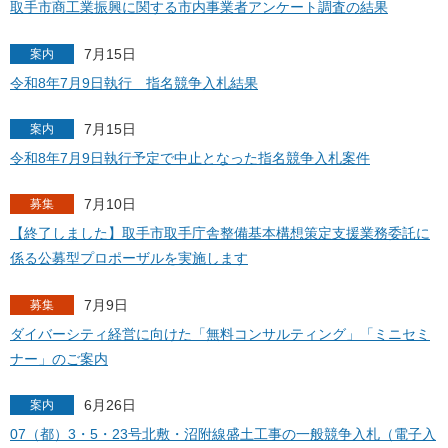
取手市商工業振興に関する市内事業者アンケート調査の結果
7月15日
案内
令和8年7月9日執行 指名競争入札結果
7月15日
案内
令和8年7月9日執行予定で中止となった指名競争入札案件
7月10日
募集
【終了しました】取手市取手庁舎整備基本構想策定支援業務委託に
係る公募型プロポーザルを実施します
7月9日
募集
ダイバーシティ経営に向けた「無料コンサルティング」「ミニセミ
ナー」のご案内
6月26日
案内
07（都）3・5・23号北敷・沼附線盛土工事の一般競争入札（電子入