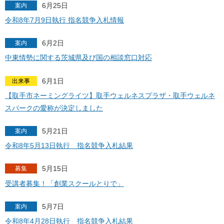
6月25日
案内
令和8年7月9日執行 指名競争入札情報
6月2日
案内
中東情勢に関する茨城県及び国の相談窓口対応
6月1日
出来事
【取手市ネーミングライツ】取手ウェルネスプラザ・取手ウェルネ
スパークの愛称が決定しました
5月21日
案内
令和8年5月13日執行 指名競争入札結果
5月15日
募集
受講者募集！「創業スクールとりで」
5月7日
案内
令和8年4月28日執行 指名競争入札結果