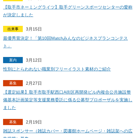
【取手市ネーミングライツ】取手グリーンスポーツセンターの愛称
が決定しました
3月15日
出来事
最優秀賞決定！「第10回Matchみんなのビジネスプランコンテス
ト」
3月12日
案内
性別にとらわれない職業別フリーイラスト素材のご紹介
2月27日
募集
【選定結果】取手市取手駅西口A街区再開発ビル内複合公共施設整
備基本計画策定等支援業務委託に係る公募型プロポーザルを実施し
ました
2月19日
募集
雑誌スポンサー（雑誌カバー・図書館ホームページ・雑誌架への広