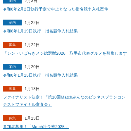
2月3日
案内
令和8年2月2日執行予定で中止となった指名競争入札案件
1月22日
案内
令和8年1月19日執行 指名競争入札結果
1月22日
募集
「シン・いばらきメシ総選挙2026」取手市代表グルメを募集します
1月20日
案内
令和8年1月15日執行 指名競争入札結果
1月13日
募集
ファイナリスト決定！「第10回Matchみんなのビジネスプランコン
テストファイナル審査会」
1月13日
募集
参加者募集！「Match社長塾2025」