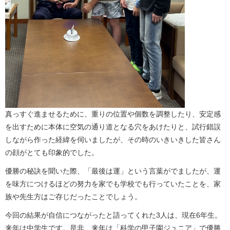
真っすぐ進ませるために、重りの位置や個数を調整したり、安定感
を出すために本体に空気の通り道となる穴をあけたりと、試行錯誤
しながら作った経緯を伺いましたが、その時のいきいきした皆さん
の顔がとても印象的でした。
優勝の秘訣を聞いた際、「最後は運」という言葉がでましたが、運
を味方につけるほどの努力を家でも学校でも行っていたことを、家
族や先生方はご存じだったことでしょう。
今回の結果が自信につながったと語ってくれた3人は、現在6年生。
来年は中学生です。是非、来年は「科学の甲子園ジュニア」で優勝