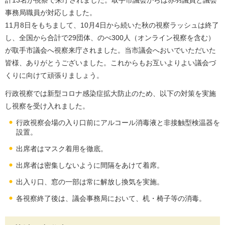
計13名が視察で来庁されました。取手市議会からは赤羽議員と議会
事務局職員が対応しました。
11月8日をもちまして、10月4日から続いた秋の視察ラッシュは終了
し、全国から合計で29団体、のべ300人（オンライン視察を含む）
が取手市議会へ視察来庁されました。当市議会へおいでいただいた
皆様、ありがとうございました。これからもお互いよりよい議会づ
くりに向けて頑張りましょう。
行政視察では新型コロナ感染症拡大防止のため、以下の対策を実施
し視察を受け入れました。
行政視察会場の入り口前にアルコール消毒液と非接触型検温器を
設置。
出席者はマスク着用を徹底。
出席者は密集しないように間隔をあけて着席。
出入り口、窓の一部は常に解放し換気を実施。
各視察終了後は、議会事務局において、机・椅子等の消毒。