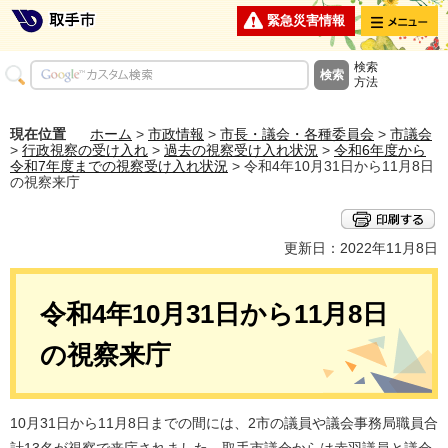
メニュー
緊急災害情報
検索
方法
現在位置
ホーム
>
市政情報
>
市長・議会・各種委員会
>
市議会
>
行政視察の受け入れ
>
過去の視察受け入れ状況
>
令和6年度から
令和7年度までの視察受け入れ状況
> 令和4年10月31日から11月8日
の視察来庁
更新日：2022年11月8日
令和4年10月31日から11月8日
の視察来庁
10月31日から11月8日までの間には、2市の議員や議会事務局職員合