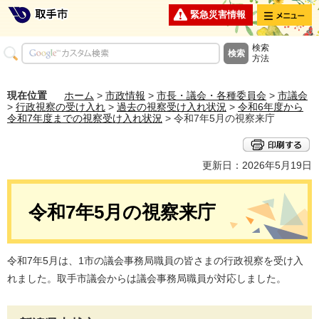
メニュー
緊急災害情報
検索
方法
現在位置
ホーム
>
市政情報
>
市長・議会・各種委員会
>
市議会
>
行政視察の受け入れ
>
過去の視察受け入れ状況
>
令和6年度から
令和7年度までの視察受け入れ状況
> 令和7年5月の視察来庁
更新日：2026年5月19日
令和7年5月の視察来庁
令和7年5月は、1市の議会事務局職員の皆さまの行政視察を受け入
れました。取手市議会からは議会事務局職員が対応しました。