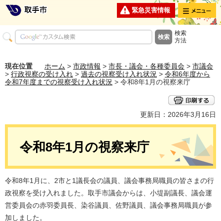
メニュー
緊急災害情報
検索
方法
現在位置
ホーム
>
市政情報
>
市長・議会・各種委員会
>
市議会
>
行政視察の受け入れ
>
過去の視察受け入れ状況
>
令和6年度から
令和7年度までの視察受け入れ状況
> 令和8年1月の視察来庁
更新日：2026年3月16日
令和8年1月の視察来庁
令和8年1月に、2市と1議長会の議員、議会事務局職員の皆さまの行
政視察を受け入れました。取手市議会からは、小堤副議長、議会運
営委員会の赤羽委員長、染谷議員、佐野議員、議会事務局職員が参
加しました。