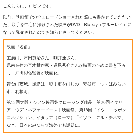
こんにちは、ロビンです。
以前、映画館での全国ロードショーされた際にも書かせていただい
た、取手を中心に撮影された映画がDVD、Blu-ray（ブルーレイ）に
なって発売されたのでお知らせさせてください。
映画『名前』
主演は、津田寛治さん、駒井蓮さん。
県南在住の直木賞作家・道尾秀介さんが映画のために書き下ろ
し、戸田彬弘監督が映画化。
舞台は茨城。撮影は、取手市をはじめ、守谷市、つくばみらい
市、利根町。
第13回大阪アジアン映画祭クロージング作品、第20回イタリ
ア・ウディネファーイースト映画祭、第18回ドイツ・ニッポン
コネクション、イタリア（ローマ）「イゾラ・デル・チネマ」
など、日本のみならず海外でも話題に。