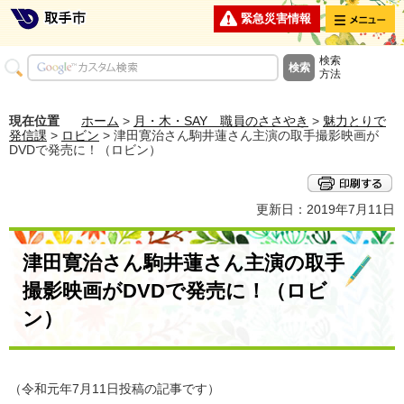
メニュー
緊急災害情報
検索
方法
現在位置
ホーム
>
月・木・SAY 職員のささやき
>
魅力とりで
発信課
>
ロビン
> 津田寛治さん駒井蓮さん主演の取手撮影映画が
DVDで発売に！（ロビン）
更新日：2019年7月11日
津田寛治さん駒井蓮さん主演の取手
撮影映画がDVDで発売に！（ロビ
ン）
（令和元年7月11日投稿の記事です）