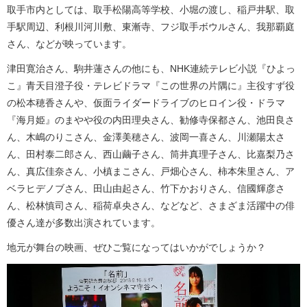
取手市内としては、取手松陽高等学校、小堀の渡し、稲戸井駅、取
手駅周辺、利根川河川敷、東漸寺、フジ取手ボウルさん、我那覇庭
さん、などが映っています。
津田寛治さん、駒井蓮さんの他にも、NHK連続テレビ小説『ひよっ
こ』青天目澄子役・テレビドラマ『この世界の片隅に』主役すず役
の松本穂香さんや、仮面ライダードライブのヒロイン役・ドラマ
『海月姫』のまやや役の内田理央さん、勧修寺保都さん、池田良さ
ん、木嶋のりこさん、金澤美穂さん、波岡一喜さん、川瀬陽太さ
ん、田村泰二郎さん、西山繭子さん、筒井真理子さん、比嘉梨乃さ
ん、真広佳奈さん、小槙まこさん、戸畑心さん、柿本朱里さん、ア
ベラヒデノブさん、田山由起さん、竹下かおりさん、信國輝彦さ
ん、松林慎司さん、稲荷卓央さん、などなど、さまざま活躍中の俳
優さん達が多数出演されています。
地元が舞台の映画、ぜひご覧になってはいかがでしょうか？