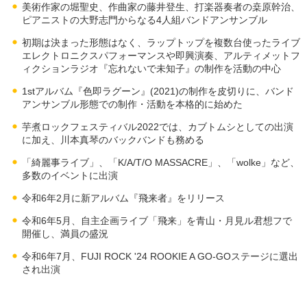
美術作家の堀聖史、作曲家の藤井登生、打楽器奏者の桒原幹治、
ピアニストの大野志門からなる4人組バンドアンサンブル
初期は決まった形態はなく、ラップトップを複数台使ったライブ
エレクトロニクスパフォーマンスや即興演奏、アルティメットフ
ィクションラジオ『忘れないで未知子』の制作を活動の中心
1stアルバム『色即ラグーン』(2021)の制作を皮切りに、バンド
アンサンブル形態での制作・活動を本格的に始めた
芋煮ロックフェスティバル2022では、カブトムシとしての出演
に加え、川本真琴のバックバンドも務める
「綺麗事ライブ」、「K/A/T/O MASSACRE」、「wolke」など、
多数のイベントに出演
令和6年2月に新アルバム『飛来者』をリリース
令和6年5月、自主企画ライブ「飛来」を青山・月見ル君想フで
開催し、満員の盛況
令和6年7月、FUJI ROCK '24 ROOKIE A GO-GOステージに選出
され出演