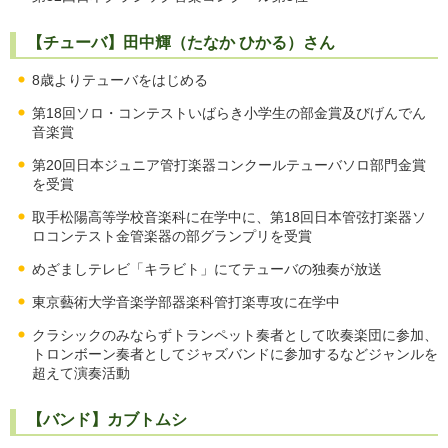
【チューバ】田中輝（たなか ひかる）さん
8歳よりテューバをはじめる
第18回ソロ・コンテストいばらき小学生の部金賞及びげんでん
音楽賞
第20回日本ジュニア管打楽器コンクールテューバソロ部門金賞
を受賞
取手松陽高等学校音楽科に在学中に、第18回日本管弦打楽器ソ
ロコンテスト金管楽器の部グランプリを受賞
めざましテレビ「キラビト」にてテューバの独奏が放送
東京藝術大学音楽学部器楽科管打楽専攻に在学中
クラシックのみならずトランペット奏者として吹奏楽団に参加、
トロンボーン奏者としてジャズバンドに参加するなどジャンルを
超えて演奏活動
【バンド】カブトムシ