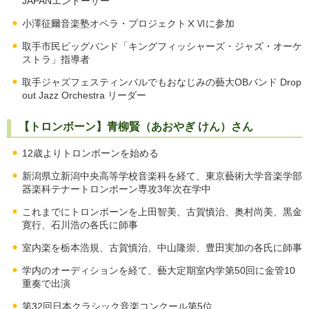
JAPANエンドーサー
小澤征爾音楽塾オペラ・プロジェクトⅩⅥに参加
取手市民ビッグバンド「キングフィッシャーズ・ジャズ・オーケ
ストラ」指導者
取手ジャズフェスティンバルでもおなじみの藝大OBバンド Drop
out Jazz Orchestra リーダー
【トロンボーン】青柳賢（あおやぎ けん）さん
12歳よりトロンボーンを始める
新潟県立新潟中央高等学校音楽科を経て、東京藝術大学音楽学部
器楽科テナートロンボーン専攻3年次在学中
これまでにトロンボーンを上田智美、古賀慎治、奥村尚美、黒金
寛行、石川浩の各氏に師事
室内楽を栃本浩規、古賀慎治、中山隆崇、豊田実加の各氏に師事
学内のオーディションを経て、藝大定期室内学第50回に金管10
重奏で出演
第32回日本クラシック音楽コンクール第5位