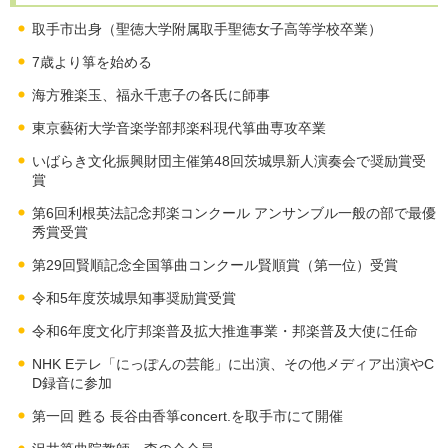
取手市出身（聖徳大学附属取手聖徳女子高等学校卒業）
7歳より箏を始める
海方雅楽玉、福永千恵子の各氏に師事
東京藝術大学音楽学部邦楽科現代箏曲専攻卒業
いばらき文化振興財団主催第48回茨城県新人演奏会で奨励賞受
賞
第6回利根英法記念邦楽コンクール アンサンブル一般の部で最優
秀賞受賞
第29回賢順記念全国箏曲コンクール賢順賞（第一位）受賞
令和5年度茨城県知事奨励賞受賞
令和6年度文化庁邦楽普及拡大推進事業・邦楽普及大使に任命
NHK Eテレ「にっぽんの芸能」に出演、その他メディア出演やC
D録音に参加
第一回 甦る 長谷由香箏concert.を取手市にて開催