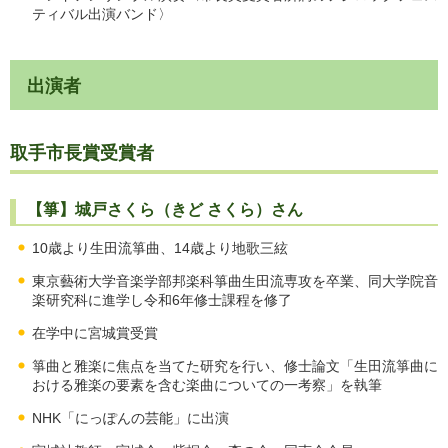
ティバル出演バンド〉
出演者
取手市長賞受賞者
【箏】城戸さくら（きど さくら）さん
10歳より生田流箏曲、14歳より地歌三絃
東京藝術大学音楽学部邦楽科箏曲生田流専攻を卒業、同大学院音
楽研究科に進学し令和6年修士課程を修了
在学中に宮城賞受賞
箏曲と雅楽に焦点を当てた研究を行い、修士論文「生田流箏曲に
おける雅楽の要素を含む楽曲についての一考察」を執筆
NHK「にっぽんの芸能」に出演