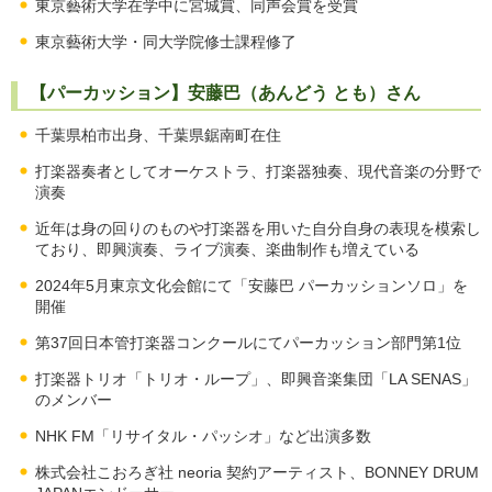
東京藝術大学在学中に宮城賞、同声会賞を受賞
東京藝術大学・同大学院修士課程修了
【パーカッション】安藤巴（あんどう とも）さん
千葉県柏市出身、千葉県鋸南町在住
打楽器奏者としてオーケストラ、打楽器独奏、現代音楽の分野で
演奏
近年は身の回りのものや打楽器を用いた自分自身の表現を模索し
ており、即興演奏、ライブ演奏、楽曲制作も増えている
2024年5月東京文化会館にて「安藤巴 パーカッションソロ」を
開催
第37回日本管打楽器コンクールにてパーカッション部門第1位
打楽器トリオ「トリオ・ループ」、即興音楽集団「LA SENAS」
のメンバー
NHK FM「リサイタル・パッシオ」など出演多数
株式会社こおろぎ社 neoria 契約アーティスト、BONNEY DRUM