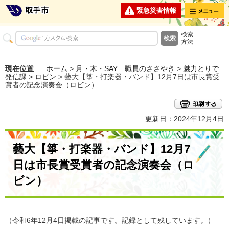
メニュー
緊急災害情報
検索
方法
現在位置
ホーム
>
月・木・SAY 職員のささやき
>
魅力とりで
発信課
>
ロビン
> 藝大【箏・打楽器・バンド】12月7日は市長賞受
賞者の記念演奏会（ロビン）
更新日：2024年12月4日
藝大【箏・打楽器・バンド】12月7
日は市長賞受賞者の記念演奏会（ロ
ビン）
（令和6年12月4日掲載の記事です。記録として残しています。）