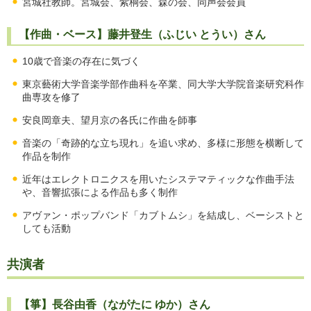
宮城社教師。宮城会、紫桐会、森の会、同声会会員
【作曲・ベース】藤井登生（ふじい とうい）さん
10歳で音楽の存在に気づく
東京藝術大学音楽学部作曲科を卒業、同大学大学院音楽研究科作
曲専攻を修了
安良岡章夫、望月京の各氏に作曲を師事
音楽の「奇跡的な立ち現れ」を追い求め、多様に形態を横断して
作品を制作
近年はエレクトロニクスを用いたシステマティックな作曲手法
や、音響拡張による作品も多く制作
アヴァン・ポップバンド「カブトムシ」を結成し、ベーシストと
しても活動
共演者
【箏】長谷由香（ながたに ゆか）さん