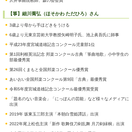
沢井箏曲院教師、森の会会員
【箏】細川喬弘（ほそかわ ただひろ）さん
3歳より母から手ほどきをうける
6歳より元東京芸術大学教授矢崎明子氏、池上眞吾氏に師事
平成23年度宮城道雄記念コンクール児童部1位
第1回利根英法記念 邦楽コンクール古典「箏曲地歌」小中学生の
部最優秀賞
第26回くまもと全国邦楽コンクール優秀賞
あいおい全国邦楽コンクール第9回「古典」最優秀賞
令和5年度宮城道雄記念コンクール最優秀賞受賞
「題名のない音楽会」「にっぽんの芸能」など様々なメディアに
出演
2019年 坂東玉三郎主演「本朝白雪姫譚話」出演
2022年尾上松也主演「新作 歌舞伎刀剣乱舞 月刀剣緑桐」出演