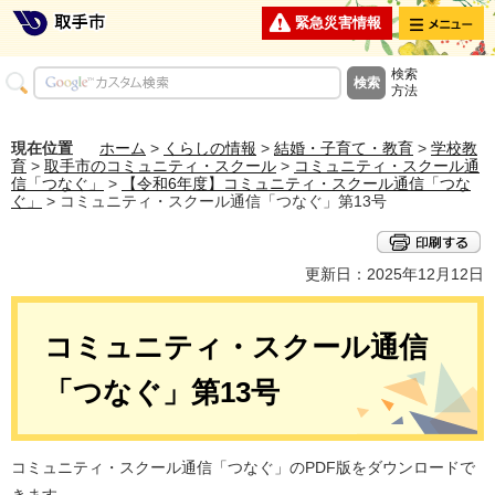
メニュー
緊急災害情報
検索
方法
現在位置
ホーム
>
くらしの情報
>
結婚・子育て・教育
>
学校教
育
>
取手市のコミュニティ・スクール
>
コミュニティ・スクール通
信「つなぐ」
>
【令和6年度】コミュニティ・スクール通信「つな
ぐ」
> コミュニティ・スクール通信「つなぐ」第13号
更新日：2025年12月12日
コミュニティ・スクール通信
「つなぐ」第13号
コミュニティ・スクール通信「つなぐ」のPDF版をダウンロードで