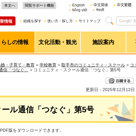
English
中文简体
中文繁體
本文へ
閲覧サポート機能
tiếng việt
नेपाली
害情報
組織を探す
使い方・探し方
サイトマップ
くらしの情報
文化活動・観光
施設案内
結婚・子育て・教育
>
学校教育
>
取手市のコミュニティ・スクール
>
コ
通信「つなぐ」
> コミュニティ・スクール通信「つなぐ」第5号
更新日：2025年12月12日
ール通信「つなぐ」第5号
PDF版をダウンロードできます。