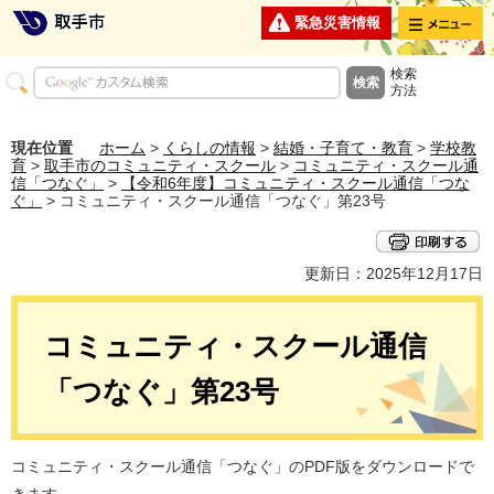
メニュー
緊急災害情報
検索
方法
現在位置
ホーム
>
くらしの情報
>
結婚・子育て・教育
>
学校教
育
>
取手市のコミュニティ・スクール
>
コミュニティ・スクール通
信「つなぐ」
>
【令和6年度】コミュニティ・スクール通信「つな
ぐ」
> コミュニティ・スクール通信「つなぐ」第23号
更新日：2025年12月17日
コミュニティ・スクール通信
「つなぐ」第23号
コミュニティ・スクール通信「つなぐ」のPDF版をダウンロードで