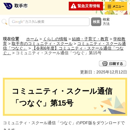
メニュー
緊急災害情報
検索
方法
現在位置
ホーム
>
くらしの情報
>
結婚・子育て・教育
>
学校教
育
>
取手市のコミュニティ・スクール
>
コミュニティ・スクール通
信「つなぐ」
>
【令和6年度】コミュニティ・スクール通信「つな
ぐ」
> コミュニティ・スクール通信「つなぐ」第15号
更新日：2025年12月12日
コミュニティ・スクール通信
「つなぐ」第15号
コミュニティ・スクール通信「つなぐ」のPDF版をダウンロードで