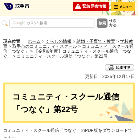
メニュー
緊急災害情報
検索
方法
現在位置
ホーム
>
くらしの情報
>
結婚・子育て・教育
>
学校教
育
>
取手市のコミュニティ・スクール
>
コミュニティ・スクール通
信「つなぐ」
>
【令和6年度】コミュニティ・スクール通信「つな
ぐ」
> コミュニティ・スクール通信「つなぐ」第22号
更新日：2025年12月17日
コミュニティ・スクール通信
「つなぐ」第22号
コミュニティ・スクール通信「つなぐ」のPDF版をダウンロードで