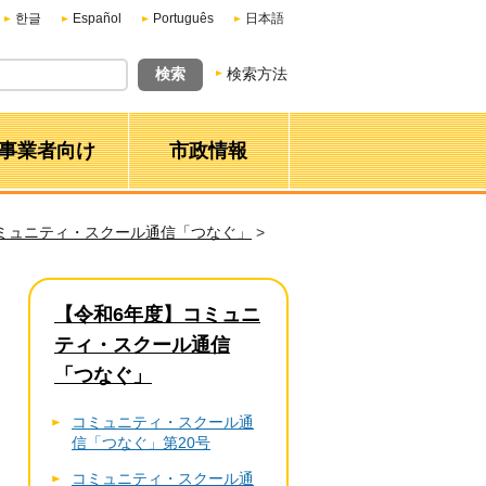
한글
Español
Português
日本語
検索方法
事業者向け
市政情報
ミュニティ・スクール通信「つなぐ」
>
【令和6年度】コミュニ
ティ・スクール通信
「つなぐ」
コミュニティ・スクール通
信「つなぐ」第20号
コミュニティ・スクール通