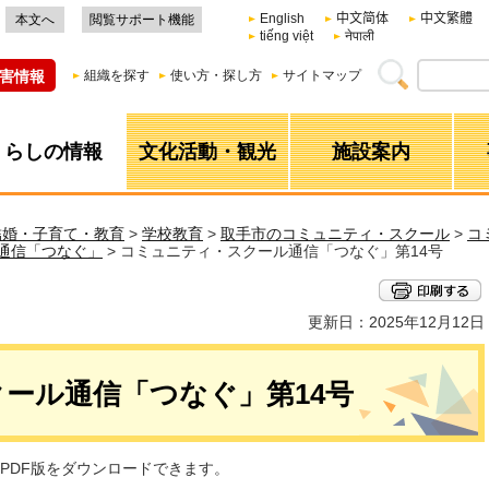
English
中文简体
中文繁體
本文へ
閲覧サポート機能
tiếng việt
नेपाली
害情報
組織を探す
使い方・探し方
サイトマップ
くらしの情報
文化活動・観光
施設案内
結婚・子育て・教育
>
学校教育
>
取手市のコミュニティ・スクール
>
コ
通信「つなぐ」
> コミュニティ・スクール通信「つなぐ」第14号
更新日：2025年12月12日
ール通信「つなぐ」第14号
PDF版をダウンロードできます。