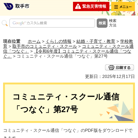
メニュー
緊急災害情報
検索
方法
現在位置
ホーム
>
くらしの情報
>
結婚・子育て・教育
>
学校教
育
>
取手市のコミュニティ・スクール
>
コミュニティ・スクール通
信「つなぐ」
>
【令和6年度】コミュニティ・スクール通信「つな
ぐ」
> コミュニティ・スクール通信「つなぐ」第27号
更新日：2025年12月17日
コミュニティ・スクール通信
「つなぐ」第27号
コミュニティ・スクール通信「つなぐ」のPDF版をダウンロードで