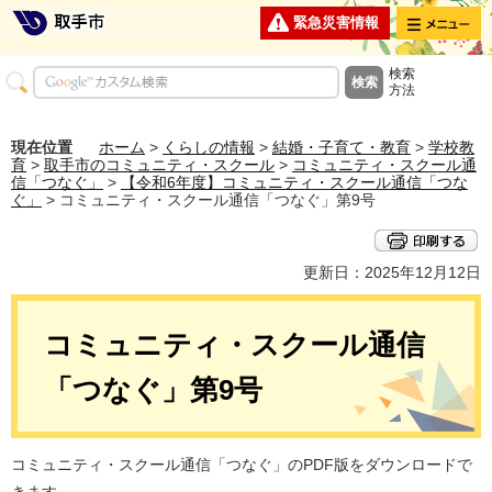
メニュー
緊急災害情報
検索
方法
現在位置
ホーム
>
くらしの情報
>
結婚・子育て・教育
>
学校教
育
>
取手市のコミュニティ・スクール
>
コミュニティ・スクール通
信「つなぐ」
>
【令和6年度】コミュニティ・スクール通信「つな
ぐ」
> コミュニティ・スクール通信「つなぐ」第9号
更新日：2025年12月12日
コミュニティ・スクール通信
「つなぐ」第9号
コミュニティ・スクール通信「つなぐ」のPDF版をダウンロードで