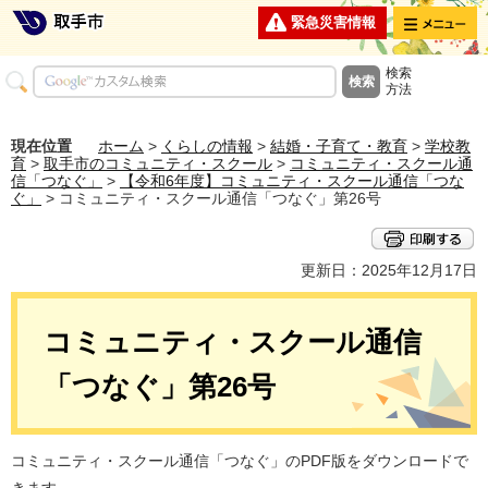
メニュー
緊急災害情報
検索
方法
現在位置
ホーム
>
くらしの情報
>
結婚・子育て・教育
>
学校教
育
>
取手市のコミュニティ・スクール
>
コミュニティ・スクール通
信「つなぐ」
>
【令和6年度】コミュニティ・スクール通信「つな
ぐ」
> コミュニティ・スクール通信「つなぐ」第26号
更新日：2025年12月17日
コミュニティ・スクール通信
「つなぐ」第26号
コミュニティ・スクール通信「つなぐ」のPDF版をダウンロードで