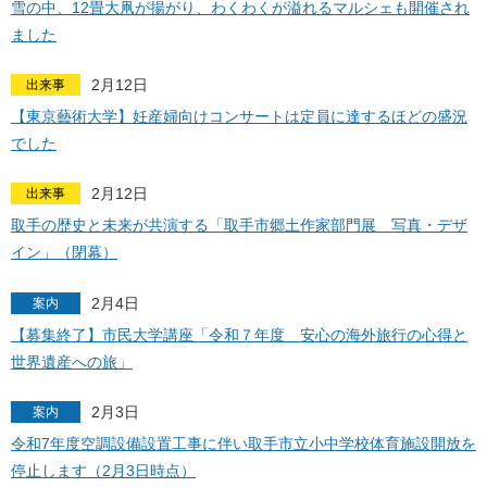
雪の中、12畳大凧が揚がり、わくわくが溢れるマルシェも開催され
ました
2月12日
出来事
【東京藝術大学】妊産婦向けコンサートは定員に達するほどの盛況
でした
2月12日
出来事
取手の歴史と未来が共演する「取手市郷土作家部門展 写真・デザ
イン」（閉幕）
2月4日
案内
【募集終了】市民大学講座「令和７年度 安心の海外旅行の心得と
世界遺産への旅」
2月3日
案内
令和7年度空調設備設置工事に伴い取手市立小中学校体育施設開放を
停止します（2月3日時点）