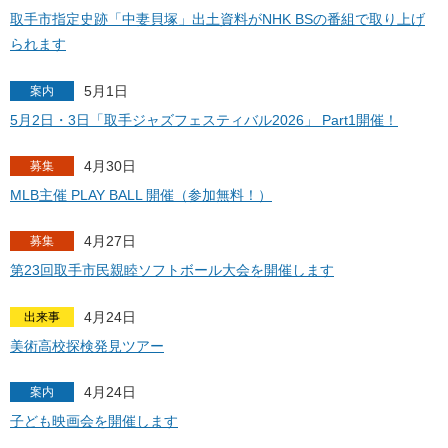
取手市指定史跡「中妻貝塚」出土資料がNHK BSの番組で取り上げ
られます
5月1日
案内
5月2日・3日「取手ジャズフェスティバル2026」 Part1開催！
4月30日
募集
MLB主催 PLAY BALL 開催（参加無料！）
4月27日
募集
第23回取手市民親睦ソフトボール大会を開催します
4月24日
出来事
美術高校探検発見ツアー
4月24日
案内
子ども映画会を開催します