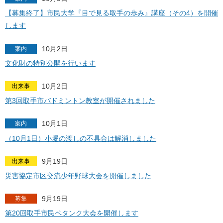
【募集終了】市民大学『目で見る取手の歩み』講座（その4）を開催
します
10月2日
案内
文化財の特別公開を行います
10月2日
出来事
第3回取手市バドミントン教室が開催されました
10月1日
案内
（10月1日）小堀の渡しの不具合は解消しました
9月19日
出来事
災害協定市区交流少年野球大会を開催しました
9月19日
募集
第20回取手市民ペタンク大会を開催します