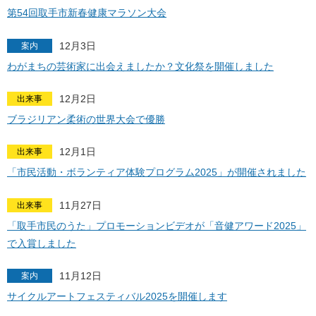
第54回取手市新春健康マラソン大会
12月3日
案内
わがまちの芸術家に出会えましたか？文化祭を開催しました
12月2日
出来事
ブラジリアン柔術の世界大会で優勝
12月1日
出来事
「市民活動・ボランティア体験プログラム2025」が開催されました
11月27日
出来事
「取手市民のうた」プロモーションビデオが「音健アワード2025」
で入賞しました
11月12日
案内
サイクルアートフェスティバル2025を開催します