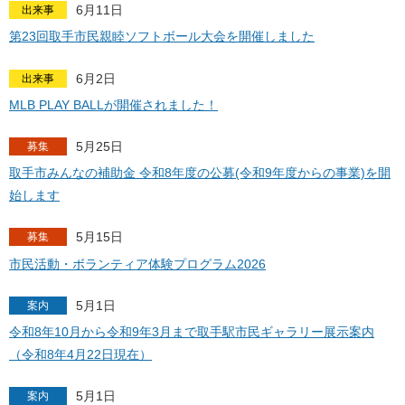
6月11日
出来事
第23回取手市民親睦ソフトボール大会を開催しました
6月2日
出来事
MLB PLAY BALLが開催されました！
5月25日
募集
取手市みんなの補助金 令和8年度の公募(令和9年度からの事業)を開
始します
5月15日
募集
市民活動・ボランティア体験プログラム2026
5月1日
案内
令和8年10月から令和9年3月まで取手駅市民ギャラリー展示案内
（令和8年4月22日現在）
5月1日
案内