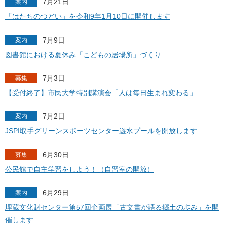
7月21日
案内
「はたちのつどい」を令和9年1月10日に開催します
7月9日
案内
図書館における夏休み「こどもの居場所」づくり
7月3日
募集
【受付終了】市民大学特別講演会「人は毎日生まれ変わる」
7月2日
案内
JSPI取手グリーンスポーツセンター遊水プールを開放します
6月30日
募集
公民館で自主学習をしよう！（自習室の開放）
6月29日
案内
埋蔵文化財センター第57回企画展「古文書が語る郷土の歩み」を開
催します