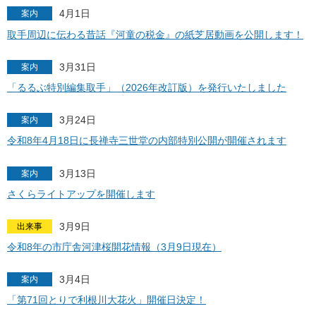
4月1日
案内
取手周辺に伝わる昔話『河童の税金』の紙芝居動画を公開します！
3月31日
案内
「るるぶ特別編集取手」（2026年改訂版）を発行いたしました
3月24日
案内
令和8年4月18日に長禅寺三世堂の内部特別公開が開催されます
3月13日
案内
さくらライトアップを開催します
3月9日
出来事
令和8年の市庁舎河津桜開花情報（3月9日現在）
3月4日
案内
「第71回とりで利根川大花火」開催日決定！