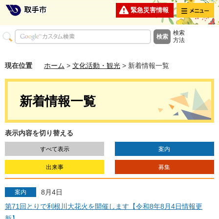
メニュー
緊急災害情報
検索
方法
現在位置
ホーム
>
文化活動・観光
> 新着情報一覧
新着情報一覧
表示内容を切り替える
すべて表示
案内
出来事
募集
8月4日
案内
第71回とりで利根川大花火を開催します【令和8年8月4日情報更
新】