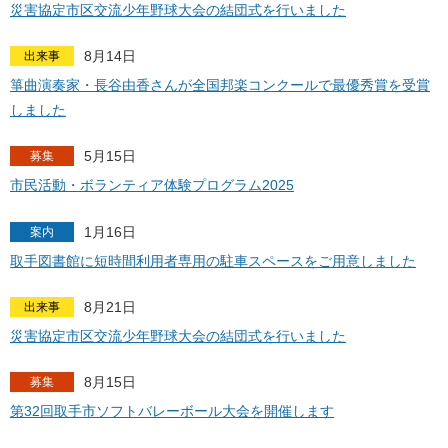
災害協定市区交流少年野球大会の結団式を行いました
8月14日
出来事
箏曲演奏家・長谷由香さんが全国邦楽コンクールで最優秀賞を受賞
しました
5月15日
募集
市民活動・ボランティア体験プログラム2025
1月16日
案内
取手図書館に短時間利用者専用の駐車スペースをご用意しました
8月21日
出来事
災害協定市区交流少年野球大会の結団式を行いました
8月15日
募集
第32回取手市ソフトバレーボール大会を開催します