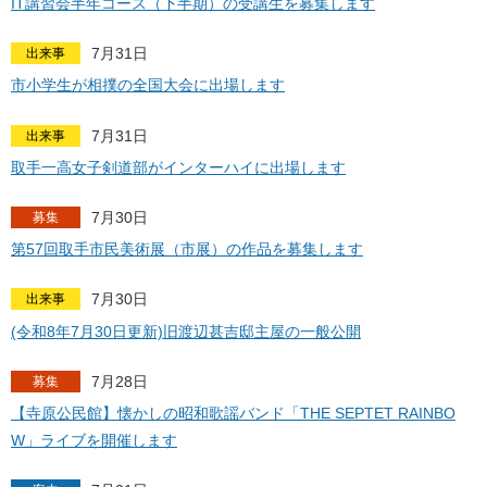
IT講習会半年コース（下半期）の受講生を募集します
7月31日
出来事
市小学生が相撲の全国大会に出場します
7月31日
出来事
取手一高女子剣道部がインターハイに出場します
7月30日
募集
第57回取手市民美術展（市展）の作品を募集します
7月30日
出来事
(令和8年7月30日更新)旧渡辺甚吉邸主屋の一般公開
7月28日
募集
【寺原公民館】懐かしの昭和歌謡バンド「THE SEPTET RAINBO
W」ライブを開催します