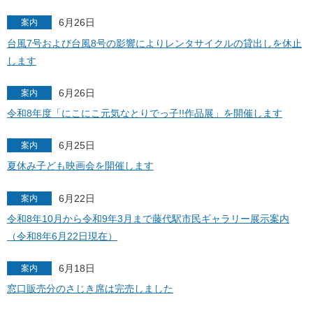
6月26日
案内
台風7号および台風8号の影響によりレンタサイクルの貸出しを休止
します
6月26日
案内
令和8年度「にこにこ元気なとりでっ子!!作品展」を開催します
6月25日
案内
夏休み子ども映画会を開催します
6月22日
案内
令和8年10月から令和9年3月まで藤代駅市民ギャラリー展示案内
（令和8年6月22日現在）
6月18日
案内
窓口販売分のさじき席は完売しました