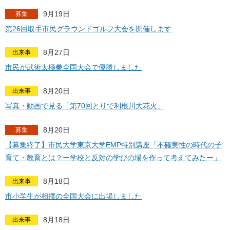
9月19日
募集
第26回取手市民グラウンドゴルフ大会を開催します
8月27日
出来事
市民が武術太極拳全国大会で優勝しました
8月20日
出来事
写真・動画で見る「第70回とりで利根川大花火」
8月20日
募集
【募集終了】市民大学東京大学EMP特別講座「不確実性の時代の子
育て・教育とは？ー学校と反対の学びの場を作って考えてみたー」
8月18日
出来事
市小学生が相撲の全国大会に出場しました
8月18日
出来事