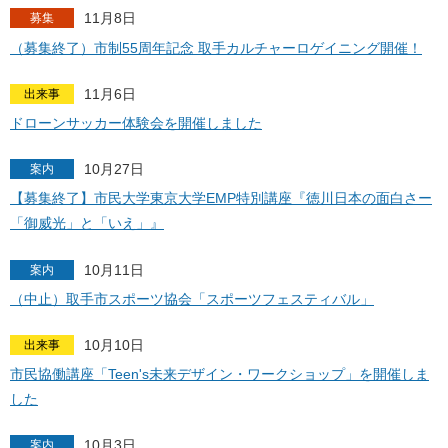
11月8日
募集
（募集終了）市制55周年記念 取手カルチャーロゲイニング開催！
11月6日
出来事
ドローンサッカー体験会を開催しました
10月27日
案内
【募集終了】市民大学東京大学EMP特別講座『徳川日本の面白さー
「御威光」と「いえ」』
10月11日
案内
（中止）取手市スポーツ協会「スポーツフェスティバル」
10月10日
出来事
市民協働講座「Teen's未来デザイン・ワークショップ」を開催しま
した
10月3日
案内