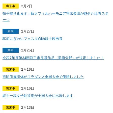
3月2日
出来事
拍手鳴り止まず！藝大フィルハーモニア管弦楽団が魅せた圧巻ステ
ージ
2月27日
案内
駅前にぎわいフェスタWith取手映画祭
2月25日
案内
令和7年度第34回取手市長賞作品（美術分野）が決定しました！
2月16日
出来事
市民所属団体がフラダンス全国大会で優勝しました
2月16日
出来事
取手一高女子剣道部が全国大会に出場します
2月13日
出来事