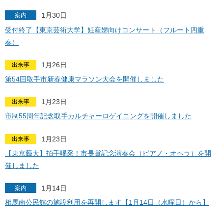
1月30日
案内
受付終了【東京芸術大学】妊産婦向けコンサート（フルート四重
奏）
1月26日
出来事
第54回取手市新春健康マラソン大会を開催しました
1月23日
出来事
市制55周年記念取手カルチャーロゲイニングを開催しました
1月23日
出来事
【東京藝大】拍手喝采！市長賞記念演奏会（ピアノ・オペラ）を開
催しました
1月14日
案内
相馬南公民館の施設利用を再開します【1月14日（水曜日）から】