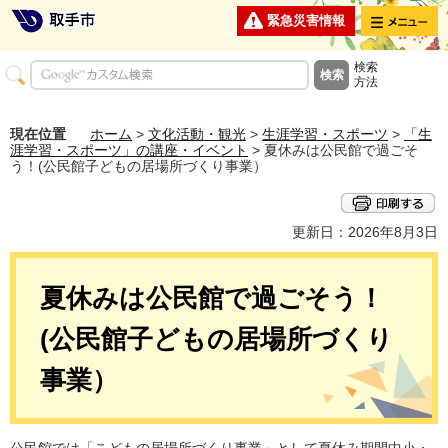
メニュー
緊急災害情報
検索
方法
現在位置
ホーム
>
文化活動・観光
>
生涯学習・スポーツ
>
「生
涯学習・スポーツ」の講座・イベント
> 夏休みは公民館で過ごそ
う！(公民館子どもの居場所づくり事業）
更新日：2026年8月3日
夏休みは公民館で過ごそう！
(公民館子どもの居場所づくり
事業）