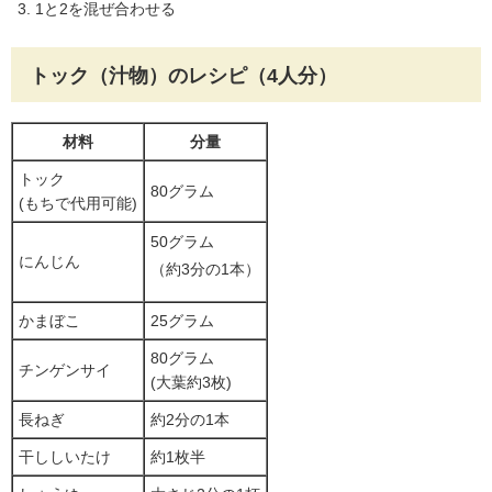
1と2を混ぜ合わせる
トック（汁物）のレシピ（4人分）
材料
分量
トック
80グラム
(もちで代用可能)
50グラム
にんじん
（約3分の1本）
かまぼこ
25グラム
80グラム
チンゲンサイ
(大葉約3枚)
長ねぎ
約2分の1本
干ししいたけ
約1枚半