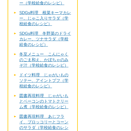
ー（学校給食のレシピ）
SDGs料理 根菜キーマカレ
ー、じゃこ入りサラダ（学
校給食のレシピ）
SDGs料理 冬野菜のドライ
カレー、ツナサラダ（学校
給食のレシピ）
冬至メニュー こんにゃく
のごま和え、かぼちゃのみ
そ汁（学校給食のレシピ）
ドイツ料理 じゃがいもの
ソテー、アイントプフ（学
校給食のレシピ）
図書再現料理 じゃがいも
とベーコンのトマトクリー
ム煮（学校給食のレシピ）
図書再現料理 あじフラ
イ、ブロッコリーとコーン
のサラダ（学校給食のレシ