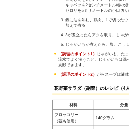
キャベツを2センチメートル幅の短
セロリを5ミリメートルの小口切り
鍋に油を熱し、鶏肉、1で切った
加えて煮る
3が煮立ったらアクを取り、じゃが
じゃがいもが煮えたら、塩、こし
（調理のポイント1）
じゃがいも、たま
流水でよく洗うこと。じゃがいもは洗
貢献できます。
（調理のポイント2）
がらスープは液体
花野菜サラダ（副菜）のレシピ（4
材料
分量
ブロッコリー
140グラム
（茎も使用）