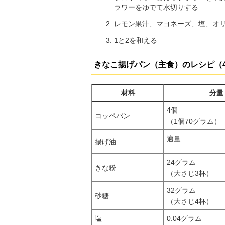
ラワーをゆでて水切りする
レモン果汁、マヨネーズ、塩、オ
1と2を和える
きなこ揚げパン（主食）のレシピ（
材料
分量
4個
コッペパン
（1個70グラム）
適量
揚げ油
24グラム
きな粉
（大さじ3杯）
32グラム
砂糖
（大さじ4杯）
塩
0.04グラム