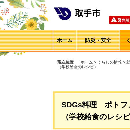
緊急災
ホーム
防災・安全
現在位置
ホーム
>
くらしの情報
>
（学校給食のレシピ）
SDGs料理 ポト
（学校給食のレシ