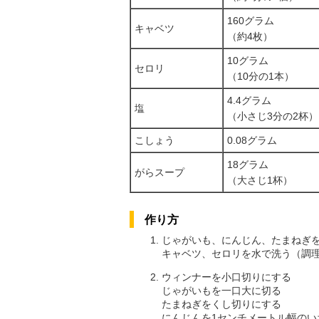
160グラム
キャベツ
（約4枚）
10グラム
セロリ
（10分の1本）
4.4グラム
塩
（小さじ3分の2杯）
こしょう
0.08グラム
18グラム
がらスープ
（大さじ1杯）
作り方
じゃがいも、にんじん、たまねぎ
キャベツ、セロリを水で洗う（調理
ウィンナーを小口切りにする
じゃがいもを一口大に切る
たまねぎをくし切りにする
にんじんを1センチメートル幅のい