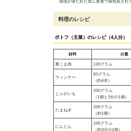
環境が保たれた加工業者で個包装され
料理のレシピ
ポトフ（主菜）のレシピ（4人分）
材料
分量
豚こま肉
120グラム
60グラム
ウィンナー
（約4本）
200グラム
じゃがいも
（1個と3分の1個）
200グラム
たまねぎ
（約1個）
100グラム
にんじん
（約3分の2個）