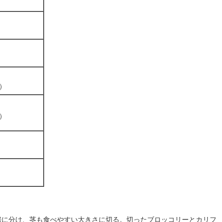
）
）
房に分け、茎も食べやすい大きさに切る。切ったブロッコリーとカリフ