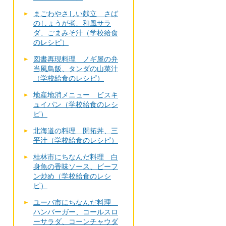
まごわやさしい献立 さば
のしょうが煮、和風サラ
ダ、ごまみそ汁（学校給食
のレシピ）
図書再現料理 ノギ屋の弁
当風鳥飯、タンダの山菜汁
（学校給食のレシピ）
地産地消メニュー ビスキ
ュイパン（学校給食のレシ
ピ）
北海道の料理 開拓丼、三
平汁（学校給食のレシピ）
桂林市にちなんだ料理 白
身魚の香味ソース、ビーフ
ン炒め（学校給食のレシ
ピ）
ユーバ市にちなんだ料理
ハンバーガー、コールスロ
ーサラダ、コーンチャウダ