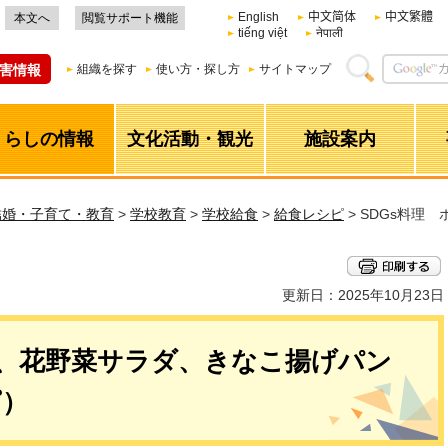
English
中文简体
中文繁體
本文へ
閲覧サポート機能
tiếng việt
नेपाली
害情報
組織を探す
使い方・探し方
サイトマップ
くらしの情報
文化活動・観光
施設案内
結婚・子育て・教育
>
学校教育
>
学校給食
>
給食レシピ
> SDGs料理
更新日：2025年10月23日
フ、花野菜サラダ、きなこ揚げパン
ピ）