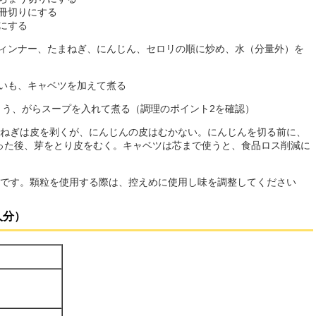
冊切りにする
にする
ウィンナー、たまねぎ、にんじん、セロリの順に炒め、水（分量外）を
いも、キャベツを加えて煮る
ょう、がらスープを入れて煮る（調理のポイント2を確認）
ねぎは皮を剥くが、にんじんの皮はむかない。にんじんを切る前に、
った後、芽をとり皮をむく。キャベツは芯まで使うと、食品ロス削減に
です。顆粒を使用する際は、控えめに使用し味を調整してください
人分）