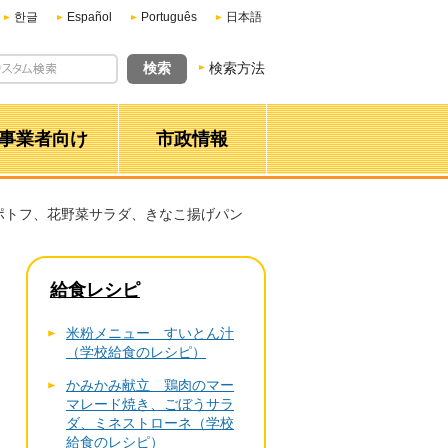
한글
Español
Português
日本語
検索方法
事業者向け
市政情報
 ポトフ、花野菜サラダ、きなこ揚げパン
給食レシピ
米粉メニュー すいとん汁
（学校給食のレシピ）
かみかみ献立 鶏肉のマー
マレード焼き、ごぼうサラ
ダ、ミネストローネ（学校
給食のレシピ）