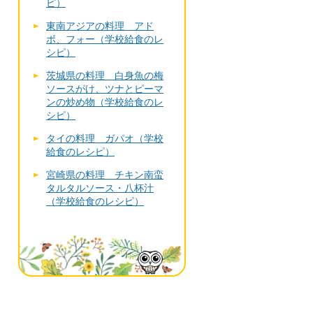
ピ）
東南アジアの料理 アド
ボ、フォー（学校給食のレ
シピ）
茨城県の料理 白身魚の梅
ソースがけ、ツナとピーマ
ンの炒め物（学校給食のレ
シピ）
タイの料理 ガパオ（学校
給食のレシピ）
宮崎県の料理 チキン南蛮
タルタルソース・八杯汁
（学校給食のレシピ）