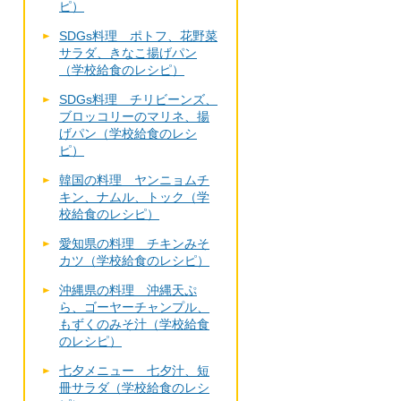
ピ）
SDGs料理 ポトフ、花野菜
サラダ、きなこ揚げパン
（学校給食のレシピ）
SDGs料理 チリビーンズ、
ブロッコリーのマリネ、揚
げパン（学校給食のレシ
ピ）
韓国の料理 ヤンニョムチ
キン、ナムル、トック（学
校給食のレシピ）
愛知県の料理 チキンみそ
カツ（学校給食のレシピ）
沖縄県の料理 沖縄天ぷ
ら、ゴーヤーチャンプル、
もずくのみそ汁（学校給食
のレシピ）
七夕メニュー 七夕汁、短
冊サラダ（学校給食のレシ