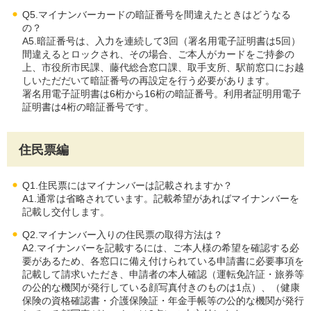
Q5.マイナンバーカードの暗証番号を間違えたときはどうなる
の？
A5.暗証番号は、入力を連続して3回（署名用電子証明書は5回）
間違えるとロックされ、その場合、ご本人がカードをご持参の
上、市役所市民課、藤代総合窓口課、取手支所、駅前窓口にお越
しいただだいて暗証番号の再設定を行う必要があります。
署名用電子証明書は6桁から16桁の暗証番号。利用者証明用電子
証明書は4桁の暗証番号です。
住民票編
Q1.住民票にはマイナンバーは記載されますか？
A1.通常は省略されています。記載希望があればマイナンバーを
記載し交付します。
Q2.マイナンバー入りの住民票の取得方法は？
A2.マイナンバーを記載するには、ご本人様の希望を確認する必
要があるため、各窓口に備え付けられている申請書に必要事項を
記載して請求いただき、申請者の本人確認（運転免許証・旅券等
の公的な機関が発行している顔写真付きのものは1点）、（健康
保険の資格確認書・介護保険証・年金手帳等の公的な機関が発行