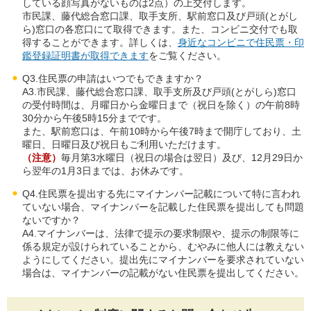
している顔写真がないものは2点）の上交付します。
市民課、藤代総合窓口課、取手支所、駅前窓口及び戸頭(とがし
ら)窓口の各窓口にて取得できます。また、コンビニ交付でも取
得することができます。詳しくは、
身近なコンビニで住民票・印
鑑登録証明書が取得できます
をご覧ください。
Q3.住民票の申請はいつでもできますか？
A3.市民課、藤代総合窓口課、取手支所及び戸頭(とがしら)窓口
の受付時間は、月曜日から金曜日まで（祝日を除く）の午前8時
30分から午後5時15分までです。
また、駅前窓口は、午前10時から午後7時まで開庁しており、土
曜日、日曜日及び祝日もご利用いただけます。
（注意）
毎月第3水曜日（祝日の場合は翌日）及び、12月29日か
ら翌年の1月3日までは、お休みです。
Q4.住民票を提出する先にマイナンバー記載について特に言われ
ていない場合、マイナンバーを記載した住民票を提出しても問題
ないですか？
A4.マイナンバーは、法律で提示の要求制限や、提示の制限等に
係る規定が設けられていることから、むやみに他人には教えない
ようにしてください。提出先にマイナンバーを要求されていない
場合は、マイナンバーの記載がない住民票を提出してください。