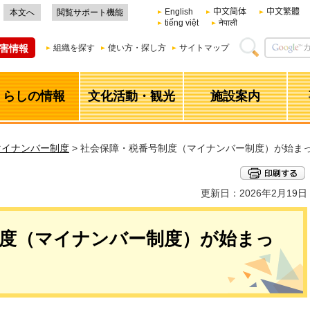
English
中文简体
中文繁體
本文へ
閲覧サポート機能
tiếng việt
नेपाली
害情報
組織を探す
使い方・探し方
サイトマップ
くらしの情報
文化活動・観光
施設案内
マイナンバー制度
> 社会保障・税番号制度（マイナンバー制度）が始ま
更新日：2026年2月19日
制度（マイナンバー制度）が始まっ