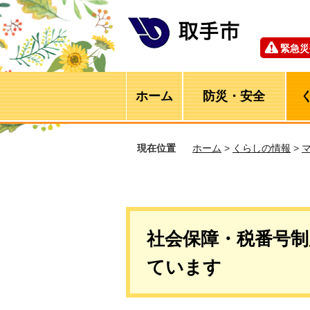
緊急災
ホーム
防災・安全
現在位置
ホーム
>
くらしの情報
>
社会保障・税番号
ています