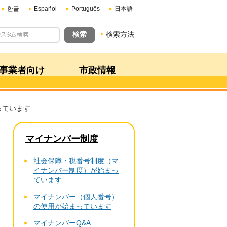
한글
Español
Português
日本語
検索方法
事業者向け
市政情報
っています
マイナンバー制度
社会保障・税番号制度（マ
イナンバー制度）が始まっ
ています
マイナンバー（個人番号）
の使用が始まっています
マイナンバーQ&A