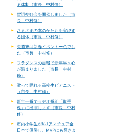
る体制（市長 中村修）
賀詞交歓会を開催しました（市
長 中村修）
さまざまの本のかたちを実現す
る団体（市長 中村修）
先週末は新春イベント一色でし
た（市長 中村修）
フラダンスの吉報で新年早々心
が温まりました（市長 中村
修）
歌って踊れる高校生ピアニスト
（市長 中村修）
新年一番でラヂオ番組「取手
魂」に出演します（市長 中村
修）
市内小学生がK-1アマチュア全
日本で優勝し、MVPにも輝きま