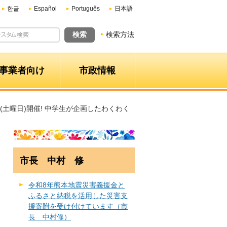
한글
Español
Português
日本語
検索方法
事業者向け
市政情報
日(土曜日)開催! 中学生が企画したわくわく
市長 中村 修
令和8年熊本地震災害義援金と
ふるさと納税を活用した災害支
援寄附を受け付けています（市
長 中村修）