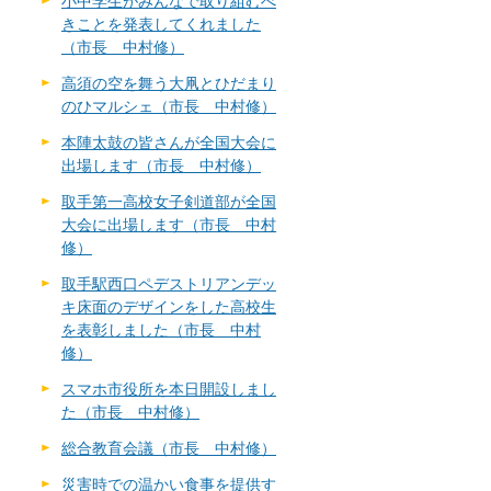
小中学生がみんなで取り組むべ
きことを発表してくれました
（市長 中村修）
高須の空を舞う大凧とひだまり
のひマルシェ（市長 中村修）
本陣太鼓の皆さんが全国大会に
出場します（市長 中村修）
取手第一高校女子剣道部が全国
大会に出場します（市長 中村
修）
取手駅西口ペデストリアンデッ
キ床面のデザインをした高校生
を表彰しました（市長 中村
修）
スマホ市役所を本日開設しまし
た（市長 中村修）
総合教育会議（市長 中村修）
災害時での温かい食事を提供す