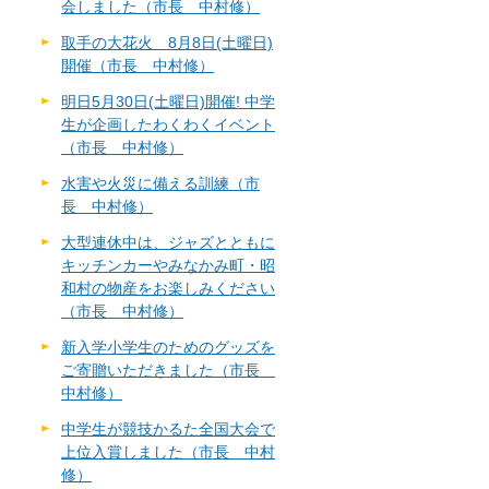
会しました（市長 中村修）
取手の大花火 8月8日(土曜日)
開催（市長 中村修）
明日5月30日(土曜日)開催! 中学
生が企画したわくわくイベント
（市長 中村修）
水害や火災に備える訓練（市
長 中村修）
大型連休中は、ジャズとともに
キッチンカーやみなかみ町・昭
和村の物産をお楽しみください
（市長 中村修）
新入学小学生のためのグッズを
ご寄贈いただきました（市長
中村修）
中学生が競技かるた全国大会で
上位入賞しました（市長 中村
修）