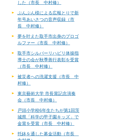
した（市長 中村修）
ぶんぶん様による広報とりで新
年号あいさつの音声収録（市
長 中村修）
夢を叶えた取手市出身のプロゴ
ルファー（市長 中村修）
取手市シルバーリハビリ体操指
導士の会が秋季善行表彰を受賞
（市長 中村修）
被災者への洗濯支援（市長 中
村修）
東京藝術大学 市長賞記念演奏
会（市長 中村修）
戸頭小学校6年生たちが第1回茨
城県「科学の甲子園キッズ」で
金賞を受賞（市長 中村修）
托鉢を通した募金活動（市長