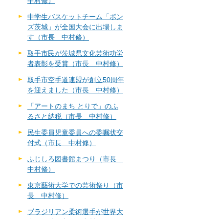
中村修）
中学生バスケットチーム「ボン
ズ茨城」が全国大会に出場しま
す（市長 中村修）
取手市民が茨城県文化芸術功労
者表彰を受賞（市長 中村修）
取手市空手道連盟が創立50周年
を迎えました（市長 中村修）
「アートのまち とりで」のふ
るさと納税（市長 中村修）
民生委員児童委員への委嘱状交
付式（市長 中村修）
ふじしろ図書館まつり（市長
中村修）
東京藝術大学での芸術祭り（市
長 中村修）
ブラジリアン柔術選手が世界大