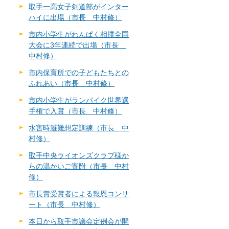
取手一高女子剣道部がインター
ハイに出場（市長 中村修）
市内小学生がわんぱく相撲全国
大会に3年連続で出場（市長
中村修）
市内保育所での子どもたちとの
ふれあい（市長 中村修）
市内小学生がランバイク世界選
手権で入賞（市長 中村修）
水害時避難想定訓練（市長 中
村修）
取手中央ライオンズクラブ様か
らの温かいご寄附（市長 中村
修）
市長賞受賞者による報恩コンサ
ート（市長 中村修）
本日から取手市議会定例会が開