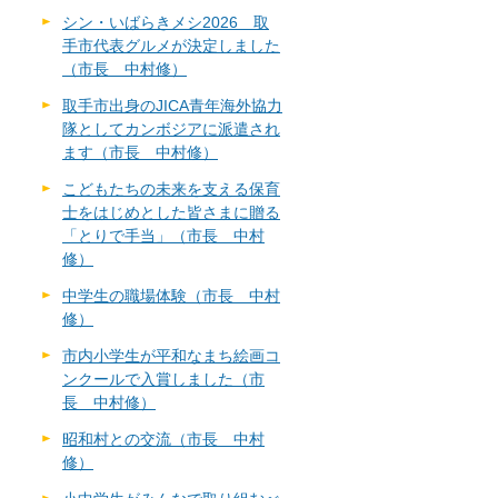
シン・いばらきメシ2026 取
手市代表グルメが決定しました
（市長 中村修）
取手市出身のJICA青年海外協力
隊としてカンボジアに派遣され
ます（市長 中村修）
こどもたちの未来を支える保育
士をはじめとした皆さまに贈る
「とりで手当」（市長 中村
修）
中学生の職場体験（市長 中村
修）
市内小学生が平和なまち絵画コ
ンクールで入賞しました（市
長 中村修）
昭和村との交流（市長 中村
修）