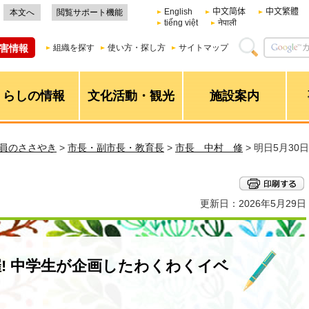
English
中文简体
中文繁體
本文へ
閲覧サポート機能
tiếng việt
नेपाली
害情報
組織を探す
使い方・探し方
サイトマップ
くらしの情報
文化活動・観光
施設案内
職員のささやき
>
市長・副市長・教育長
>
市長 中村 修
> 明日5月30
更新日：2026年5月29日
開催! 中学生が企画したわくわくイベ