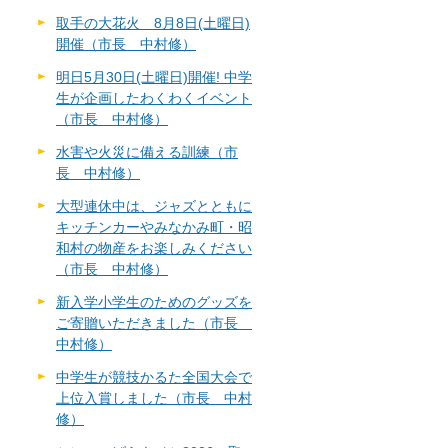
取手の大花火 8月8日(土曜日)
開催（市長 中村修）
明日5月30日(土曜日)開催! 中学
生が企画したわくわくイベント
（市長 中村修）
水害や火災に備える訓練（市
長 中村修）
大型連休中は、ジャズとともに
キッチンカーやみなかみ町・昭
和村の物産をお楽しみください
（市長 中村修）
新入学小学生のためのグッズを
ご寄贈いただきました（市長
中村修）
中学生が競技かるた全国大会で
上位入賞しました（市長 中村
修）