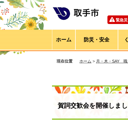
緊急災
ホーム
防災・安全
現在位置
ホーム
>
月・木・SAY 
賀詞交歓会を開催しまし