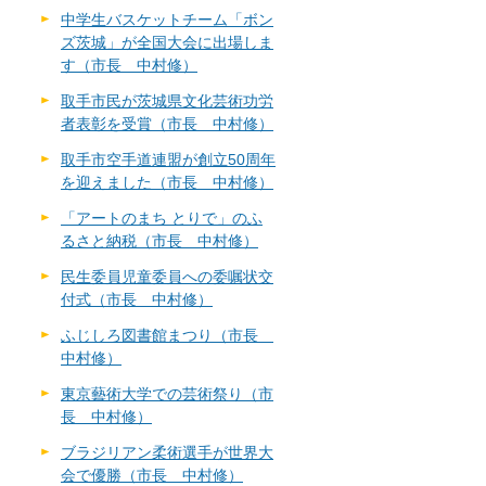
中学生バスケットチーム「ボン
ズ茨城」が全国大会に出場しま
す（市長 中村修）
取手市民が茨城県文化芸術功労
者表彰を受賞（市長 中村修）
取手市空手道連盟が創立50周年
を迎えました（市長 中村修）
「アートのまち とりで」のふ
るさと納税（市長 中村修）
民生委員児童委員への委嘱状交
付式（市長 中村修）
ふじしろ図書館まつり（市長
中村修）
東京藝術大学での芸術祭り（市
長 中村修）
ブラジリアン柔術選手が世界大
会で優勝（市長 中村修）