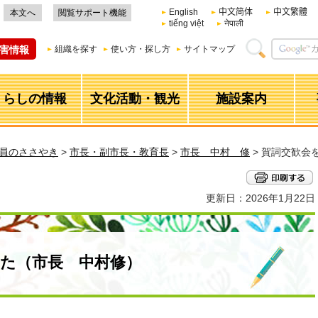
English
中文简体
中文繁體
本文へ
閲覧サポート機能
tiếng việt
नेपाली
害情報
組織を探す
使い方・探し方
サイトマップ
くらしの情報
文化活動・観光
施設案内
職員のささやき
>
市長・副市長・教育長
>
市長 中村 修
> 賀詞交歓会
更新日：2026年1月22日
た（市長 中村修）