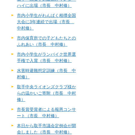
ハイに出場（市長 中村修）
市内小学生がわんぱく相撲全国
大会に3年連続で出場（市長
中村修）
市内保育所での子どもたちとの
ふれあい（市長 中村修）
市内小学生がランバイク世界選
手権で入賞（市長 中村修）
水害時避難想定訓練（市長 中
村修）
取手中央ライオンズクラブ様か
らの温かいご寄附（市長 中村
修）
市長賞受賞者による報恩コンサ
ート（市長 中村修）
本日から取手市議会定例会が開
会しました（市長 中村修）