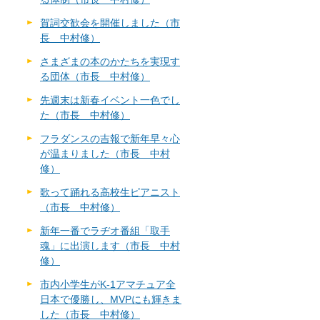
賀詞交歓会を開催しました（市
長 中村修）
さまざまの本のかたちを実現す
る団体（市長 中村修）
先週末は新春イベント一色でし
た（市長 中村修）
フラダンスの吉報で新年早々心
が温まりました（市長 中村
修）
歌って踊れる高校生ピアニスト
（市長 中村修）
新年一番でラヂオ番組「取手
魂」に出演します（市長 中村
修）
市内小学生がK-1アマチュア全
日本で優勝し、MVPにも輝きま
した（市長 中村修）