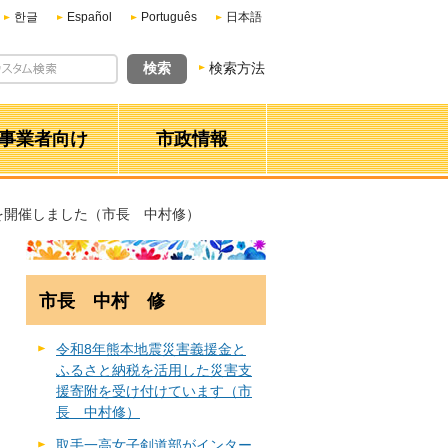
한글
Español
Português
日本語
検索方法
事業者向け
市政情報
を開催しました（市長 中村修）
市長 中村 修
令和8年熊本地震災害義援金と
ふるさと納税を活用した災害支
援寄附を受け付けています（市
長 中村修）
取手一高女子剣道部がインター