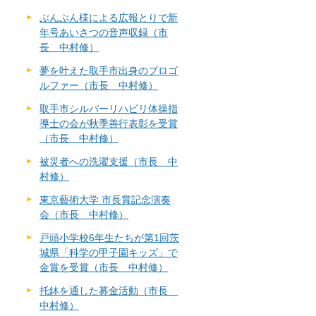
ぶんぶん様による広報とりで新
年号あいさつの音声収録（市
長 中村修）
夢を叶えた取手市出身のプロゴ
ルファー（市長 中村修）
取手市シルバーリハビリ体操指
導士の会が秋季善行表彰を受賞
（市長 中村修）
被災者への洗濯支援（市長 中
村修）
東京藝術大学 市長賞記念演奏
会（市長 中村修）
戸頭小学校6年生たちが第1回茨
城県「科学の甲子園キッズ」で
金賞を受賞（市長 中村修）
托鉢を通した募金活動（市長
中村修）