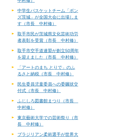
中村修）
中学生バスケットチーム「ボン
ズ茨城」が全国大会に出場しま
す（市長 中村修）
取手市民が茨城県文化芸術功労
者表彰を受賞（市長 中村修）
取手市空手道連盟が創立50周年
を迎えました（市長 中村修）
「アートのまち とりで」のふ
るさと納税（市長 中村修）
民生委員児童委員への委嘱状交
付式（市長 中村修）
ふじしろ図書館まつり（市長
中村修）
東京藝術大学での芸術祭り（市
長 中村修）
ブラジリアン柔術選手が世界大