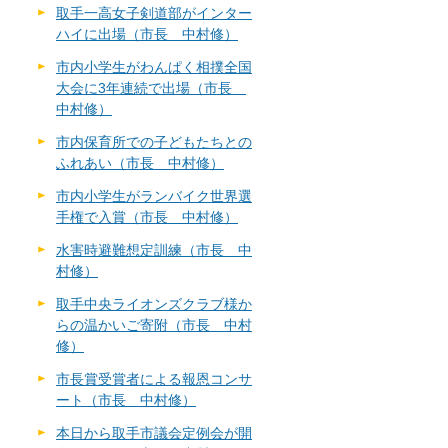
取手一高女子剣道部がインター
ハイに出場（市長 中村修）
市内小学生がわんぱく相撲全国
大会に3年連続で出場（市長
中村修）
市内保育所での子どもたちとの
ふれあい（市長 中村修）
市内小学生がランバイク世界選
手権で入賞（市長 中村修）
水害時避難想定訓練（市長 中
村修）
取手中央ライオンズクラブ様か
らの温かいご寄附（市長 中村
修）
市長賞受賞者による報恩コンサ
ート（市長 中村修）
本日から取手市議会定例会が開