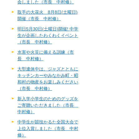
会しました（市長 中村修）
取手の大花火 8月8日(土曜日)
開催（市長 中村修）
明日5月30日(土曜日)開催! 中学
生が企画したわくわくイベント
（市長 中村修）
水害や火災に備える訓練（市
長 中村修）
大型連休中は、ジャズとともに
キッチンカーやみなかみ町・昭
和村の物産をお楽しみください
（市長 中村修）
新入学小学生のためのグッズを
ご寄贈いただきました（市長
中村修）
中学生が競技かるた全国大会で
上位入賞しました（市長 中村
修）