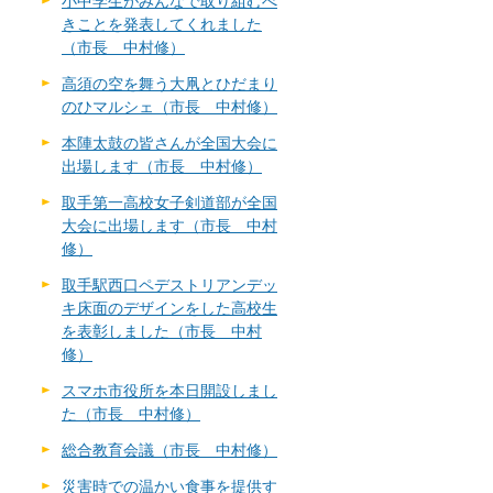
小中学生がみんなで取り組むべ
きことを発表してくれました
（市長 中村修）
高須の空を舞う大凧とひだまり
のひマルシェ（市長 中村修）
本陣太鼓の皆さんが全国大会に
出場します（市長 中村修）
取手第一高校女子剣道部が全国
大会に出場します（市長 中村
修）
取手駅西口ペデストリアンデッ
キ床面のデザインをした高校生
を表彰しました（市長 中村
修）
スマホ市役所を本日開設しまし
た（市長 中村修）
総合教育会議（市長 中村修）
災害時での温かい食事を提供す