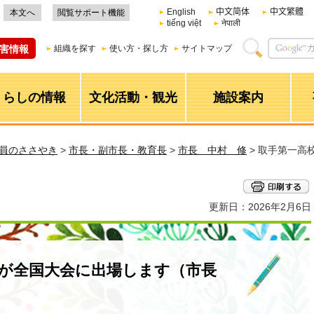
English
中文简体
中文繁體
本文へ
閲覧サポート機能
tiếng việt
नेपाली
害情報
組織を探す
使い方・探し方
サイトマップ
くらしの情報
文化活動・観光
施設案内
職員のささやき
>
市長・副市長・教育長
>
市長 中村 修
> 取手第一高
更新日：2026年2月6日
部が全国大会に出場します（市長