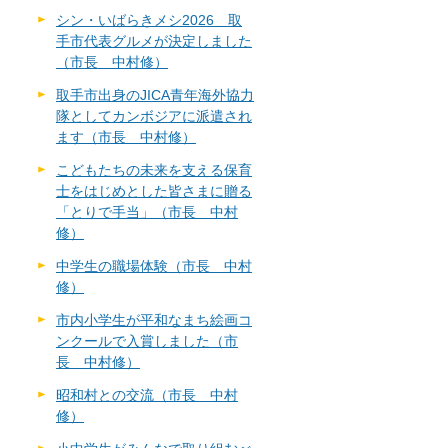
シン・いばらきメシ2026 取
手市代表グルメが決定しました
（市長 中村修）
取手市出身のJICA青年海外協力
隊としてカンボジアに派遣され
ます（市長 中村修）
こどもたちの未来を支える保育
士をはじめとした皆さまに贈る
「とりで手当」（市長 中村
修）
中学生の職場体験（市長 中村
修）
市内小学生が平和なまち絵画コ
ンクールで入賞しました（市
長 中村修）
昭和村との交流（市長 中村
修）