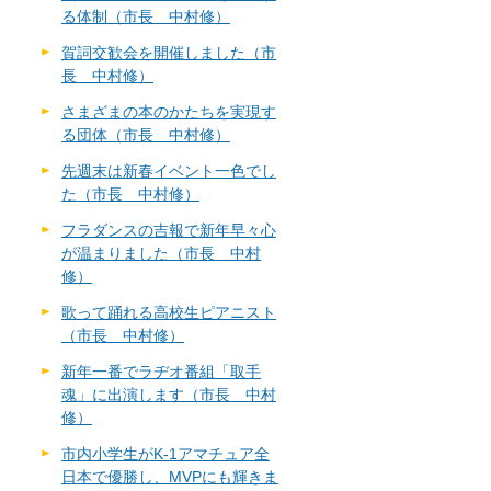
る体制（市長 中村修）
賀詞交歓会を開催しました（市
長 中村修）
さまざまの本のかたちを実現す
る団体（市長 中村修）
先週末は新春イベント一色でし
た（市長 中村修）
フラダンスの吉報で新年早々心
が温まりました（市長 中村
修）
歌って踊れる高校生ピアニスト
（市長 中村修）
新年一番でラヂオ番組「取手
魂」に出演します（市長 中村
修）
市内小学生がK-1アマチュア全
日本で優勝し、MVPにも輝きま