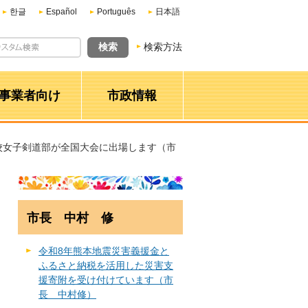
한글
Español
Português
日本語
検索方法
事業者向け
市政情報
校女子剣道部が全国大会に出場します（市
市長 中村 修
令和8年熊本地震災害義援金と
ふるさと納税を活用した災害支
援寄附を受け付けています（市
長 中村修）