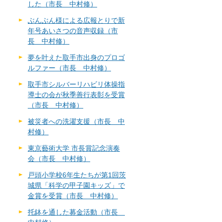
した（市長 中村修）
ぶんぶん様による広報とりで新
年号あいさつの音声収録（市
長 中村修）
夢を叶えた取手市出身のプロゴ
ルファー（市長 中村修）
取手市シルバーリハビリ体操指
導士の会が秋季善行表彰を受賞
（市長 中村修）
被災者への洗濯支援（市長 中
村修）
東京藝術大学 市長賞記念演奏
会（市長 中村修）
戸頭小学校6年生たちが第1回茨
城県「科学の甲子園キッズ」で
金賞を受賞（市長 中村修）
托鉢を通した募金活動（市長