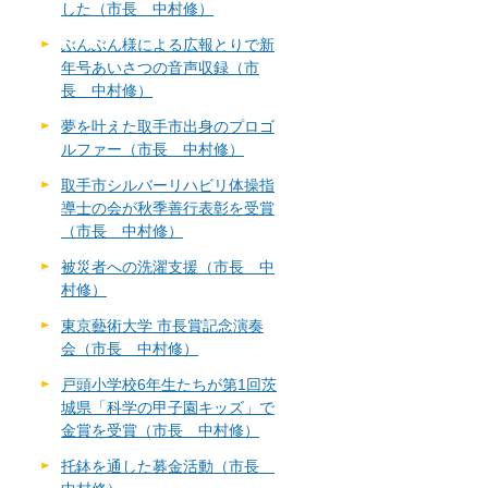
した（市長 中村修）
ぶんぶん様による広報とりで新
年号あいさつの音声収録（市
長 中村修）
夢を叶えた取手市出身のプロゴ
ルファー（市長 中村修）
取手市シルバーリハビリ体操指
導士の会が秋季善行表彰を受賞
（市長 中村修）
被災者への洗濯支援（市長 中
村修）
東京藝術大学 市長賞記念演奏
会（市長 中村修）
戸頭小学校6年生たちが第1回茨
城県「科学の甲子園キッズ」で
金賞を受賞（市長 中村修）
托鉢を通した募金活動（市長