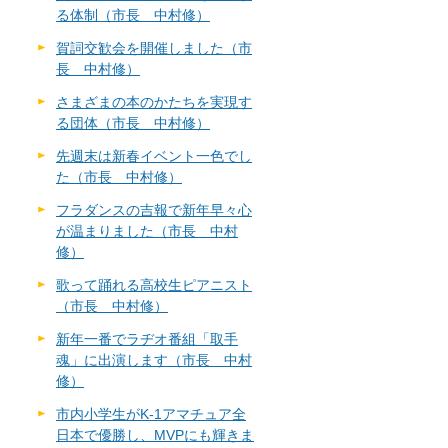
る体制（市長 中村修）
賀詞交歓会を開催しました（市
長 中村修）
さまざまの本のかたちを実現す
る団体（市長 中村修）
先週末は新春イベント一色でし
た（市長 中村修）
フラダンスの吉報で新年早々心
が温まりました（市長 中村
修）
歌って踊れる高校生ピアニスト
（市長 中村修）
新年一番でラヂオ番組「取手
魂」に出演します（市長 中村
修）
市内小学生がK-1アマチュア全
日本で優勝し、MVPにも輝きま