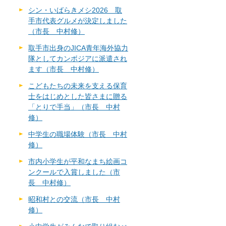
シン・いばらきメシ2026 取
手市代表グルメが決定しました
（市長 中村修）
取手市出身のJICA青年海外協力
隊としてカンボジアに派遣され
ます（市長 中村修）
こどもたちの未来を支える保育
士をはじめとした皆さまに贈る
「とりで手当」（市長 中村
修）
中学生の職場体験（市長 中村
修）
市内小学生が平和なまち絵画コ
ンクールで入賞しました（市
長 中村修）
昭和村との交流（市長 中村
修）