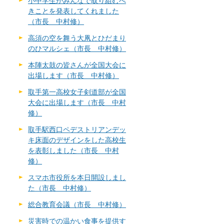
小中学生がみんなで取り組むべ
きことを発表してくれました
（市長 中村修）
高須の空を舞う大凧とひだまり
のひマルシェ（市長 中村修）
本陣太鼓の皆さんが全国大会に
出場します（市長 中村修）
取手第一高校女子剣道部が全国
大会に出場します（市長 中村
修）
取手駅西口ペデストリアンデッ
キ床面のデザインをした高校生
を表彰しました（市長 中村
修）
スマホ市役所を本日開設しまし
た（市長 中村修）
総合教育会議（市長 中村修）
災害時での温かい食事を提供す