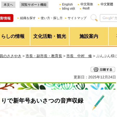
English
中文简体
中文繁體
本文へ
閲覧サポート機能
tiếng việt
नेपाली
害情報
組織を探す
使い方・探し方
サイトマップ
くらしの情報
文化活動・観光
施設案内
職員のささやき
>
市長・副市長・教育長
>
市長 中村 修
> ぶんぶん様
更新日：2025年12月24日
とりで新年号あいさつの音声収録