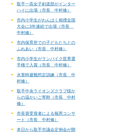
取手一高女子剣道部がインター
ハイに出場（市長 中村修）
市内小学生がわんぱく相撲全国
大会に3年連続で出場（市長
中村修）
市内保育所での子どもたちとの
ふれあい（市長 中村修）
市内小学生がランバイク世界選
手権で入賞（市長 中村修）
水害時避難想定訓練（市長 中
村修）
取手中央ライオンズクラブ様か
らの温かいご寄附（市長 中村
修）
市長賞受賞者による報恩コンサ
ート（市長 中村修）
本日から取手市議会定例会が開