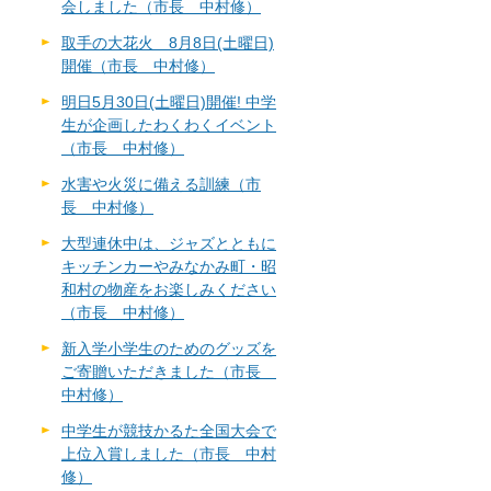
会しました（市長 中村修）
取手の大花火 8月8日(土曜日)
開催（市長 中村修）
明日5月30日(土曜日)開催! 中学
生が企画したわくわくイベント
（市長 中村修）
水害や火災に備える訓練（市
長 中村修）
大型連休中は、ジャズとともに
キッチンカーやみなかみ町・昭
和村の物産をお楽しみください
（市長 中村修）
新入学小学生のためのグッズを
ご寄贈いただきました（市長
中村修）
中学生が競技かるた全国大会で
上位入賞しました（市長 中村
修）