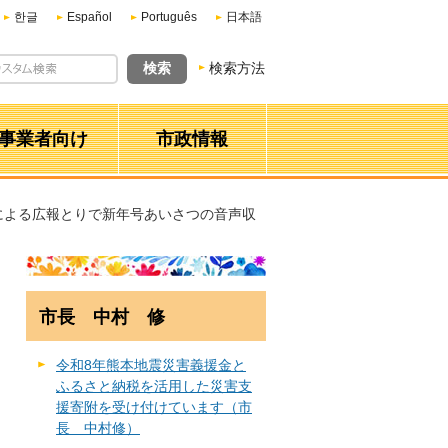
한글
Español
Português
日本語
検索方法
事業者向け
市政情報
による広報とりで新年号あいさつの音声収
市長 中村 修
令和8年熊本地震災害義援金と
ふるさと納税を活用した災害支
援寄附を受け付けています（市
長 中村修）