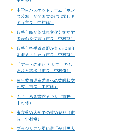
中村修）
中学生バスケットチーム「ボン
ズ茨城」が全国大会に出場しま
す（市長 中村修）
取手市民が茨城県文化芸術功労
者表彰を受賞（市長 中村修）
取手市空手道連盟が創立50周年
を迎えました（市長 中村修）
「アートのまち とりで」のふ
るさと納税（市長 中村修）
民生委員児童委員への委嘱状交
付式（市長 中村修）
ふじしろ図書館まつり（市長
中村修）
東京藝術大学での芸術祭り（市
長 中村修）
ブラジリアン柔術選手が世界大