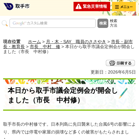
メニュー
緊急災害情報
検索
方法
現在位置
ホーム
>
月・木・SAY 職員のささやき
>
市長・副市
長・教育長
>
市長 中村 修
> 本日から取手市議会定例会が開会し
ました（市長 中村修）
更新日：2026年6月5日
本日から取手市議会定例会が開会し
ました（市長 中村修）
取手市長の中村修です。日本列島に先日襲来した台風6号の影響によ
り、県内では停電や家屋の損壊など多くの被害がもたらされまし