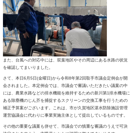
また、台風への対応中には、双葉地区やその周辺にある水路の状況
を確認してまいりました。
さて、本日6月5日(金曜日)から令和8年第2回取手市議会定例会が開
会されました。本定例会では、市議会で審議いただきたい議案の中
には、農業水路などの排水機能を維持するための新川第1排水機場に
ある除塵機のじん芥を捕捉するスクリーンの交換工事を行うための
補正予算案がございます。これは、市が久賀地区湛水防除施設管理
運営協議会に代わりに事業実施主体として提出しているものです。
その他の重要な議案も併せて、市議会での慎重な審議のうえで可決